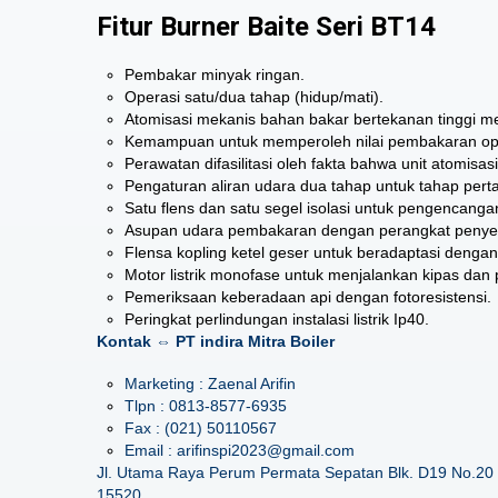
Fitur Burner Baite Seri BT14
Pembakar minyak ringan.
Operasi satu/dua tahap (hidup/mati).
Atomisasi mekanis bahan bakar bertekanan tinggi 
Kemampuan untuk memperoleh nilai pembakaran opt
Perawatan difasilitasi oleh fakta bahwa unit atomisa
Pengaturan aliran udara dua tahap untuk tahap perta
Satu flens dan satu segel isolasi untuk pengencangan
Asupan udara pembakaran dengan perangkat penyesu
Flensa kopling ketel geser untuk beradaptasi dengan 
Motor listrik monofase untuk menjalankan kipas dan
Pemeriksaan keberadaan api dengan fotoresistensi.
Peringkat perlindungan instalasi listrik Ip40.
Kontak ⇔ PT indira Mitra Boiler
Marketing : Zaenal Arifin
Tlpn : 0813-8577-6935
Fax : (021) 50110567
Email : arifinspi2023@gmail.com
Jl. Utama Raya Perum Permata Sepatan Blk. D19 No.20 
15520