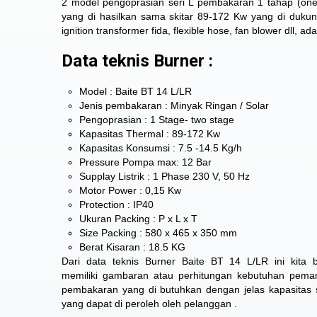
2 model pengoprasian seri L pembakaran 1 tahap (on
yang di hasilkan sama skitar 89-172 Kw yang di dukun
ignition transformer fida, flexible hose, fan blower dll, 
Data teknis Burner :
Model : Baite BT 14 L/LR
Jenis pembakaran : Minyak Ringan / Solar
Pengoprasian : 1 Stage- two stage
Kapasitas Thermal : 89-172 Kw
Kapasitas Konsumsi : 7.5 -14.5 Kg/h
Pressure Pompa max: 12 Bar
Supplay Listrik : 1 Phase 230 V, 50 Hz
Motor Power : 0,15 Kw
Protection : IP40
Ukuran Packing : P x L x T
Size Packing : 580 x 465 x 350 mm
Berat Kisaran : 18.5 KG
Dari data teknis Burner Baite BT 14 L/LR ini kita b
memiliki gambaran atau perhitungan kebutuhan pema
pembakaran yang di butuhkan dengan jelas kapasitas se
yang dapat di peroleh oleh pelanggan .