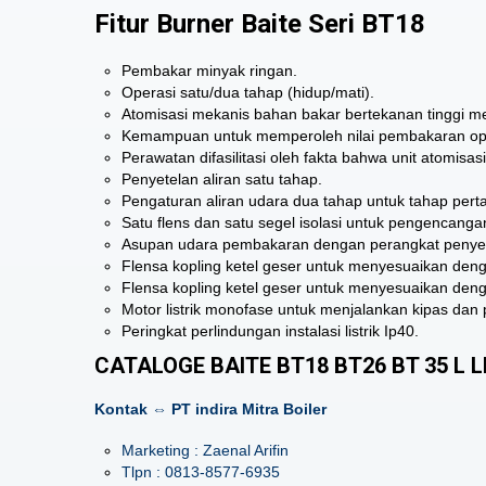
Fitur Burner Baite Seri BT18
Pembakar minyak ringan.
Operasi satu/dua tahap (hidup/mati).
Atomisasi mekanis bahan bakar bertekanan tinggi 
Kemampuan untuk memperoleh nilai pembakaran opt
Perawatan difasilitasi oleh fakta bahwa unit atomisa
Penyetelan aliran satu tahap.
Pengaturan aliran udara dua tahap untuk tahap per
Satu flens dan satu segel isolasi untuk pengencangan
Asupan udara pembakaran dengan perangkat penyete
Flensa kopling ketel geser untuk menyesuaikan denga
Flensa kopling ketel geser untuk menyesuaikan denga
Motor listrik monofase untuk menjalankan kipas dan
Peringkat perlindungan instalasi listrik Ip40.
CATALOGE BAITE BT18 BT26 BT 35 L L
Kontak ⇔ PT indira Mitra Boiler
Marketing : Zaenal Arifin
Tlpn : 0813-8577-6935