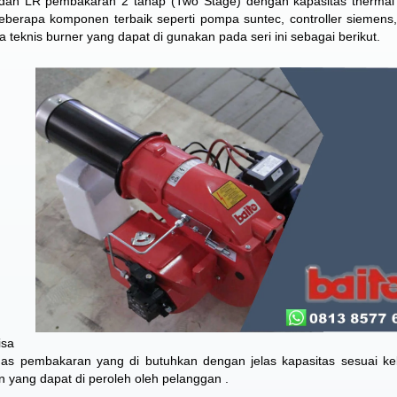
 dan LR pembakaran 2 tahap (Two Stage) dengan kapasitas thermal
berapa komponen terbaik seperti pompa suntec, controller siemens, 
ta teknis burner yang dapat di gunakan pada seri ini sebagai berikut.
isa
as pembakaran yang di butuhkan dengan jelas kapasitas sesuai k
an yang dapat di peroleh oleh pelanggan .