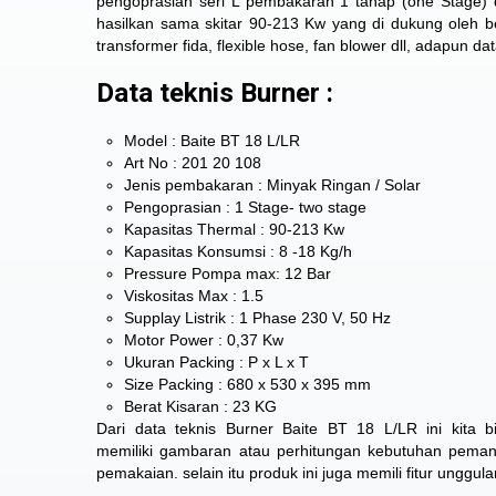
pengoprasian seri L pembakaran 1 tahap (one Stage)
hasilkan sama skitar 90-213 Kw yang di dukung oleh be
transformer fida, flexible hose, fan blower dll, adapun da
Data teknis Burner :
Model : Baite BT 18 L/LR
Art No : 201 20 108
Jenis pembakaran : Minyak Ringan / Solar
Pengoprasian : 1 Stage- two stage
Kapasitas Thermal : 90-213 Kw
Kapasitas Konsumsi : 8 -18 Kg/h
Pressure Pompa max: 12 Bar
Viskositas Max : 1.5
Supplay Listrik : 1 Phase 230 V, 50 Hz
Motor Power : 0,37 Kw
Ukuran Packing : P x L x T
Size Packing : 680 x 530 x 395 mm
Berat Kisaran : 23 KG
Dari data teknis Burner Baite BT 18 L/LR ini kita b
memiliki gambaran atau perhitungan kebutuhan peman
pemakaian. selain itu produk ini juga memili fitur unggul