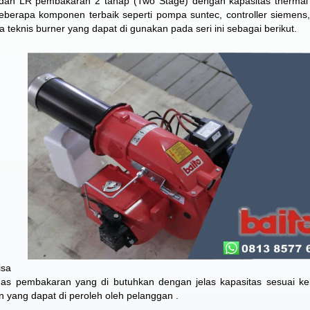
 dan LR pembakaran 2 tahap (Two Stage) dengan kapasitas thermal
berapa komponen terbaik seperti pompa suntec, controller siemens, 
ta teknis burner yang dapat di gunakan pada seri ini sebagai berikut.
isa
as pembakaran yang di butuhkan dengan jelas kapasitas sesuai k
an yang dapat di peroleh oleh pelanggan .