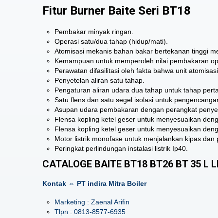
Fitur Burner Baite Seri BT18
Pembakar minyak ringan.
Operasi satu/dua tahap (hidup/mati).
Atomisasi mekanis bahan bakar bertekanan tinggi 
Kemampuan untuk memperoleh nilai pembakaran opt
Perawatan difasilitasi oleh fakta bahwa unit atomisa
Penyetelan aliran satu tahap.
Pengaturan aliran udara dua tahap untuk tahap per
Satu flens dan satu segel isolasi untuk pengencangan
Asupan udara pembakaran dengan perangkat penyete
Flensa kopling ketel geser untuk menyesuaikan denga
Flensa kopling ketel geser untuk menyesuaikan denga
Motor listrik monofase untuk menjalankan kipas dan
Peringkat perlindungan instalasi listrik Ip40.
CATALOGE BAITE BT18 BT26 BT 35 L L
Kontak ⇔ PT indira Mitra Boiler
Marketing : Zaenal Arifin
Tlpn : 0813-8577-6935