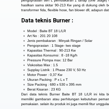
pengoprasian seri L pembakaran 1 tahap (one Stage)
hasilkan sama skitar 90-213 Kw yang di dukung oleh be
transformer fida, flexible hose, fan blower dll, adapun da
Data teknis Burner :
Model : Baite BT 18 L/LR
Art No : 201 20 108
Jenis pembakaran : Minyak Ringan / Solar
Pengoprasian : 1 Stage- two stage
Kapasitas Thermal : 90-213 Kw
Kapasitas Konsumsi : 8 -18 Kg/h
Pressure Pompa max: 12 Bar
Viskositas Max : 1.5
Supplay Listrik : 1 Phase 230 V, 50 Hz
Motor Power : 0,37 Kw
Ukuran Packing : P x L x T
Size Packing : 680 x 530 x 395 mm
Berat Kisaran : 23 KG
Dari data teknis Burner Baite BT 18 L/LR ini kita b
memiliki gambaran atau perhitungan kebutuhan peman
pemakaian. selain itu produk ini juga memili fitur unggul