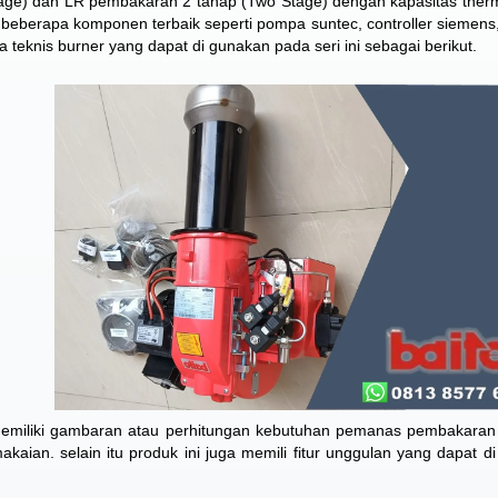
age) dan LR pembakaran 2 tahap (Two Stage) dengan kapasitas ther
 beberapa komponen terbaik seperti pompa suntec, controller siemens, 
ta teknis burner yang dapat di gunakan pada seri ini sebagai berikut.
sa memiliki gambaran atau perhitungan kebutuhan pemanas pembakaran
aian. selain itu produk ini juga memili fitur unggulan yang dapat di