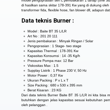
model pengoprasian seri L pembakaran 1 tahap (one St
di hasilkan sama skitar 178-391 Kw yang di dukung oleh
transformer fida, flexible hose, fan blower dll, adapun da
Data teknis Burner :
Model : Baite BT 35 L/LR
Art No : 201 20 111
Jenis pembakaran : Minyak Ringan / Solar
Pengoprasian : 1 Stage- two stage
Kapasitas Thermal : 178-391 Kw
Kapasitas Konsumsi : 14 -35 Kg/h
Pressure Pompa max: 12 Bar
Viskositas Max : 1.5
Supplay Listrik : 1 Phase 230 V, 50 Hz
Motor Power : 0,37 Kw
Ukuran Packing : P x L x T
Size Packing : 680 x 530 x 395 mm
Berat Kisaran : 23 KG
Dari data teknis Burner Baite BT 35 L/LR ini kita bi
butuhkan dengan jelas kapasitas sesuai kebutuhan pemak
oleh pelanggan .