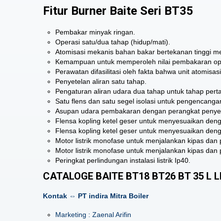
Fitur Burner Baite Seri BT35
Pembakar minyak ringan.
Operasi satu/dua tahap (hidup/mati).
Atomisasi mekanis bahan bakar bertekanan tinggi 
Kemampuan untuk memperoleh nilai pembakaran opt
Perawatan difasilitasi oleh fakta bahwa unit atomisa
Penyetelan aliran satu tahap.
Pengaturan aliran udara dua tahap untuk tahap per
Satu flens dan satu segel isolasi untuk pengencangan
Asupan udara pembakaran dengan perangkat penyete
Flensa kopling ketel geser untuk menyesuaikan denga
Flensa kopling ketel geser untuk menyesuaikan denga
Motor listrik monofase untuk menjalankan kipas dan
Motor listrik monofase untuk menjalankan kipas dan
Peringkat perlindungan instalasi listrik Ip40.
CATALOGE BAITE BT18 BT26 BT 35 L L
Kontak ⇔ PT indira Mitra Boiler
Marketing : Zaenal Arifin