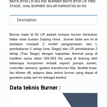
BAITE BT50 LR 652 KW
,
BURNER BAITE BT50 LR TWO
STAGE
,
JUAL BURNER SOLAR KAPASITAS 50 KG
Description
Burner baite bt 50 LR adalah kompor
burner berbahan
bakar solar
buatan Zejiang china , burner baite seri ini di
bedakan menjadi 2 model pengoprasian seri L
pembakaran 1 tahap (one Stage) dan LR pembakaran 2
tahap (Two Stage) dengan kapasitas thermal yang di
hasilkan sama skitar 332-652 Kw yang di dukung oleh
beberapa komponen terbaik seperti pompa suntec,
controller siemens, ignition transformer fida, flexible hose,
fan blower dll, adapun data teknis burner yang dapat di
gunakan pada seri ini sebagai berikut.
Data teknis Burner :