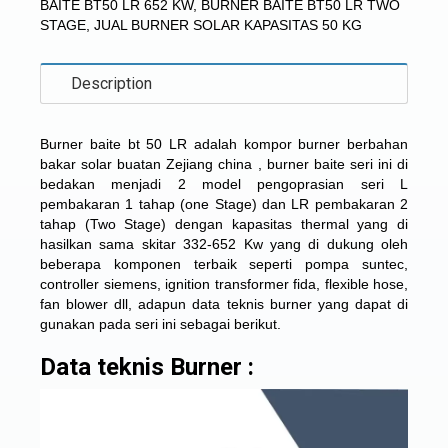
BAITE BT50 LR 652 KW
,
BURNER BAITE BT50 LR TWO
STAGE
,
JUAL BURNER SOLAR KAPASITAS 50 KG
Description
Burner baite bt 50 LR adalah kompor
burner berbahan
bakar solar
buatan Zejiang china , burner baite seri ini di
bedakan menjadi 2 model pengoprasian seri L
pembakaran 1 tahap (one Stage) dan LR pembakaran 2
tahap (Two Stage) dengan kapasitas thermal yang di
hasilkan sama skitar 332-652 Kw yang di dukung oleh
beberapa komponen terbaik seperti pompa suntec,
controller siemens, ignition transformer fida, flexible hose,
fan blower dll, adapun data teknis burner yang dapat di
gunakan pada seri ini sebagai berikut.
Data teknis Burner :