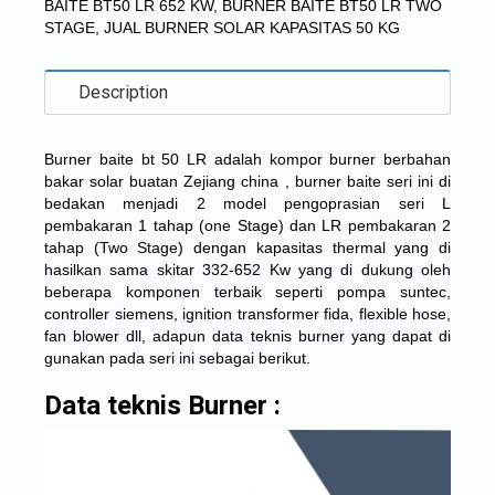
BAITE BT50 LR 652 KW
,
BURNER BAITE BT50 LR TWO
STAGE
,
JUAL BURNER SOLAR KAPASITAS 50 KG
Description
Burner baite bt 50 LR adalah kompor
burner berbahan
bakar solar
buatan Zejiang china , burner baite seri ini di
bedakan menjadi 2 model pengoprasian seri L
pembakaran 1 tahap (one Stage) dan LR pembakaran 2
tahap (Two Stage) dengan kapasitas thermal yang di
hasilkan sama skitar 332-652 Kw yang di dukung oleh
beberapa komponen terbaik seperti pompa suntec,
controller siemens, ignition transformer fida, flexible hose,
fan blower dll, adapun data teknis burner yang dapat di
gunakan pada seri ini sebagai berikut.
Data teknis Burner :