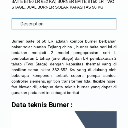
BAITE BT50 LR 652 KW
,
BURNER BAITE BT50 LR TWO
STAGE
,
JUAL BURNER SOLAR KAPASITAS 50 KG
Description
Burner baite bt 50 LR adalah kompor
burner berbahan
bakar solar
buatan Zejiang china , burner baite seri ini di
bedakan menjadi 2 model pengoprasian seri L
pembakaran 1 tahap (one Stage) dan LR pembakaran 2
tahap (Two Stage) dengan kapasitas thermal yang di
hasilkan sama skitar 332-652 Kw yang di dukung oleh
beberapa komponen terbaik seperti pompa suntec,
controller siemens, ignition transformer fida, flexible hose,
fan blower dll, adapun data teknis burner yang dapat di
gunakan pada seri ini sebagai berikut.
Data teknis Burner :