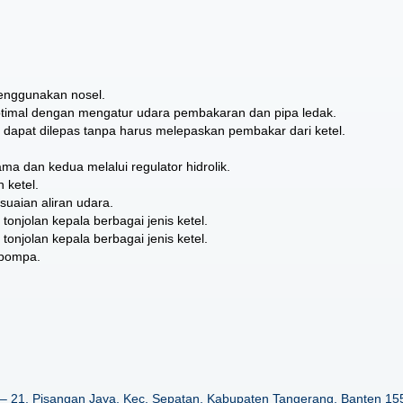
menggunakan nosel.
imal dengan mengatur udara pembakaran dan pipa ledak.
si dapat dilepas tanpa harus melepaskan pembakar dari ketel.
ma dan kedua melalui regulator hidrolik.
 ketel.
aian aliran udara.
tonjolan kepala berbagai jenis ketel.
tonjolan kepala berbagai jenis ketel.
 pompa.
– 21, Pisangan Jaya, Kec. Sepatan, Kabupaten Tangerang, Banten 15