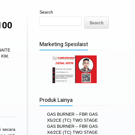
Search
Search
100
Marketing Spesilaist
BAITE
6 KW
,
Produk Lainya
GAS BURNER – FBR GAS
X5/2CE (TC) TWO STAGE
GAS BURNER – FBR GAS
i secara
X4/2CE (TC) TWO STAGE