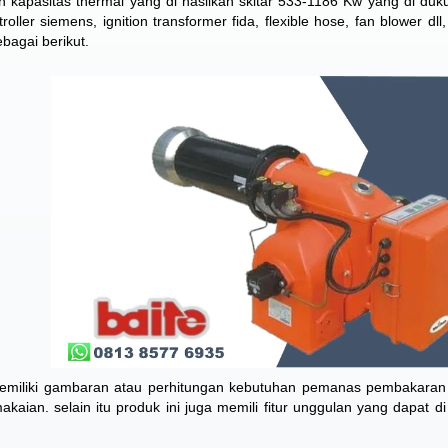
kapasitas thermal yang di hasilkan skitar 533-1186 Kw yang di duk
ler siemens, ignition transformer fida, flexible hose, fan blower dll
ebagai berikut.
a memiliki gambaran atau perhitungan kebutuhan pemanas pembakaran
aian. selain itu produk ini juga memili fitur unggulan yang dapat di