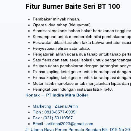
Fitur Burner Baite Seri BT 100
Pembakar minyak ringan.
Operasi dua tahap (hidup/mati).
Atomisasi mekanis bahan bakar bertekanan tinggi 
Kemampuan untuk memperoleh nilai pembakaran opt
Perawatan difasilitasi oleh fakta bahwa unit atomisa
Penyesuaian aliran satu tahap.
Pengaturan aliran udara dua tahap untuk tahap perta
Satu flens dan satu segel isolasi untuk pengencangan
Asupan udara pembakaran dengan perangkat penyesu
Flensa kopling ketel geser untuk beradaptasi dengan 
Flensa kopling ketel geser untuk beradaptasi dengan 
Motor listrik monofase untuk menjalankan kipas dan
Peringkat perlindungan instalasi listrik Ip40.
Kontak ⇔ PT indira Mitra Boiler
Marketing : Zaenal Arifin
Tlpn : 0813-8577-6935
Fax : (021) 50110567
Email : arifinspi2023@gmail.com
Jl. Utama Raya Perum Permata Sepatan Blk. D19 No.20 