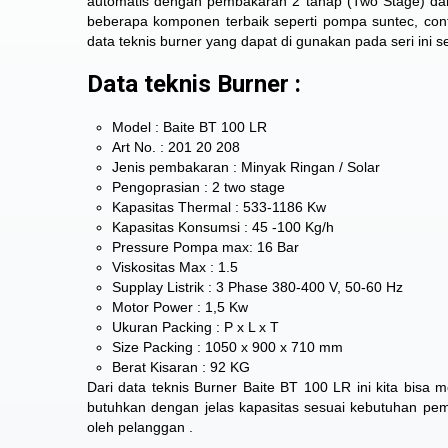
automatis dengan pembakaran 2 tahap (Two Stage) dan 
beberapa komponen terbaik seperti pompa suntec, control
data teknis burner yang dapat di gunakan pada seri ini s
Data teknis Burner :
Model : Baite BT 100 LR
Art No. : 201 20 208
Jenis pembakaran : Minyak Ringan / Solar
Pengoprasian : 2 two stage
Kapasitas Thermal : 533-1186 Kw
Kapasitas Konsumsi : 45 -100 Kg/h
Pressure Pompa max: 16 Bar
Viskositas Max : 1.5
Supplay Listrik : 3 Phase 380-400 V, 50-60 Hz
Motor Power : 1,5 Kw
Ukuran Packing : P x L x T
Size Packing : 1050 x 900 x 710 mm
Berat Kisaran : 92 KG
Dari data teknis Burner Baite BT 100 LR ini kita bis
butuhkan dengan jelas kapasitas sesuai kebutuhan pemak
oleh pelanggan .