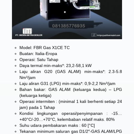
Model: FBR Gas X1CE TC
Buatan: Italia-Eropa
Operasi: Satu Tahap
Daya termal min-maks*: 23,2-58,1 kW
Laju aliran G20 (GAS ALAM) min-maks*: 2.3-5.8
Nm³/jam
Laju aliran G31 (LPG) min-maks*: 0,9-2,2 Nm³/jam
Bahan bakar: GAS ALAM (keluarga kedua) – LPG
(keluarga ketiga)
Operasi intermiten : (minimal 1 kali berhenti setiap 24
jam) pada 1 Tahap
Kondisi lingkungan operasi/penyimpanan : -15…
+40°C/-20…+70°C, kelembaban relatif maks. 80%
Suhu udara pembakaran maks : 60 [°C]
Tekanan minimum saluran gas D1/2″-GAS ALAM/LPG