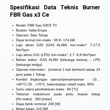
Spesifikasi Data Teknis Burner
FBR Gas x3 Ce
Model: FBR Gas X3CE TC
Buatan: Italia-Eropa
Operasi: Satu Tahap
Daya termal min-maks : 69.8- 174 kW
Laju aliran G20 (GAS ALAM) min-maks*: 7-17.5
Nm³/jam
Laju aliran G31 (LPG) min-maks*: 2,7- 6,8 Nm³/jam
Bahan bakar: GAS ALAM (keluarga kedua) – LPG
(keluarga ketiga)
Operasi intermiten : (minimal 1 kali berhenti setiap 24
jam) pada 1 Tahap
Kondisi lingkungan operasi/penyimpanan : -15…
+40°C/-20…+70°C, kelembaban relatif maks. 80%
Suhu udara pembakaran maks : 60 [°C]
Tekanan maksimum pada pintu masuk katup
(Pe.maks) : 360 [mbar]
Daya listrik nominal: 200 [W]
Motor kipas: 110 [W]