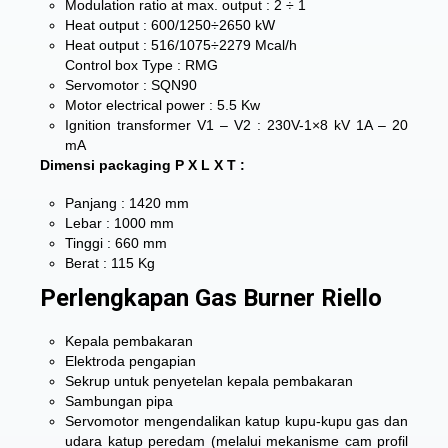
Modulation ratio at max. output : 2 ÷ 1
Heat output : 600/1250÷2650 kW
Heat output : 516/1075÷2279 Mcal/h
Control box Type : RMG
Servomotor : SQN90
Motor electrical power : 5.5 Kw
Ignition transformer V1 – V2 : 230V-1×8 kV 1A – 20
mA
Dimensi packaging P X L X T :
Panjang : 1420 mm
Lebar : 1000 mm
Tinggi : 660 mm
Berat : 115 Kg
Perlengkapan Gas Burner Riello
Kepala pembakaran
Elektroda pengapian
Sekrup untuk penyetelan kepala pembakaran
Sambungan pipa
Servomotor mengendalikan katup kupu-kupu gas dan
udara katup peredam (melalui mekanisme cam profil