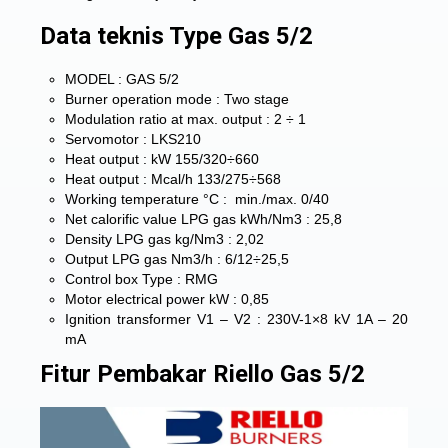
Data teknis Type Gas 5/2
MODEL : GAS 5/2
Burner operation mode : Two stage
Modulation ratio at max. output : 2 ÷ 1
Servomotor : LKS210
Heat output : kW 155/320÷660
Heat output : Mcal/h 133/275÷568
Working temperature °C : min./max. 0/40
Net calorific value LPG gas kWh/Nm3 : 25,8
Density LPG gas kg/Nm3 : 2,02
Output LPG gas Nm3/h : 6/12÷25,5
Control box Type : RMG
Motor electrical power kW : 0,85
Ignition transformer V1 – V2 : 230V-1×8 kV 1A – 20
mA
Fitur Pembakar Riello Gas 5/2