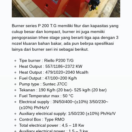
Burner series P 200 T.G memiliki fitur dan kapasitas yang
cukup besar dan kompact, burner ini juga memiiki
pengoprasian trhee stage yang berarti tiga apa dengan 3
nozel kluaran bahan bakar, ada pun bebrpa spesifikasi
lainya dari burner seri ini sebagai berikut.
Tipe burner : Riello P200 T/G
Heat Output : 557/1186÷2372 KW
Heat Output : 479/1020÷2040 Mcal/h
Fuel Output : 47/100÷200 Kg/h
Pump type : Suntec J7CC
Tekanan : 190 Kg/h (20 bar)- 525 kg/h (20 bar)
Fuel Temperatur max : 50 °C
Electrical supply : 3N/50/400~(±10%) 3/50/230~
(±10%) Ph/Hz/V
Auxiliary electrical supply: 1/50/230 (±10%) Ph/Hz/V
Control Box : Type RMO
Total electrical power : 4,5 – 18 Kw
Auxiliary electrical power : 1,5 – 3 kw