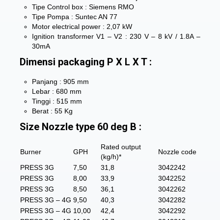
Tipe Control box : Siemens RMO
Tipe Pompa : Suntec AN 77
Motor electrical power : 2,07 kW
Ignition transformer V1 – V2 : 230 V – 8 kV / 1.8A –
30mA
Dimensi packaging P X L X T :
Panjang : 905 mm
Lebar : 680 mm
Tinggi : 515 mm
Berat : 55 Kg
Size Nozzle type 60 deg B :
Rated output
Burner
GPH
Nozzle code
(kg/h)*
PRESS 3G
7,50
31,8
3042242
PRESS 3G
8,00
33,9
3042252
PRESS 3G
8,50
36,1
3042262
PRESS 3G – 4G
9,50
40,3
3042282
PRESS 3G – 4G
10,00
42,4
3042292