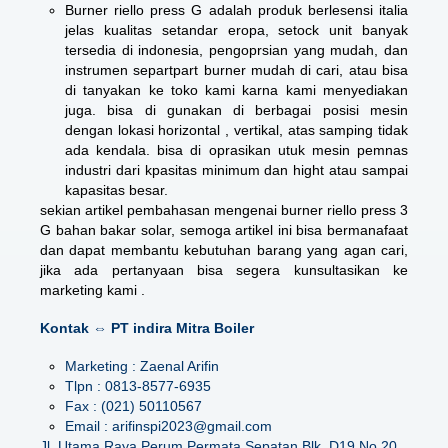
Burner riello press G adalah produk berlesensi italia
jelas kualitas setandar eropa, setock unit banyak
tersedia di indonesia, pengoprsian yang mudah, dan
instrumen separtpart burner mudah di cari, atau bisa
di tanyakan ke toko kami karna kami menyediakan
juga. bisa di gunakan di berbagai posisi mesin
dengan lokasi horizontal , vertikal, atas samping tidak
ada kendala. bisa di oprasikan utuk mesin pemnas
industri dari kpasitas minimum dan hight atau sampai
kapasitas besar.
sekian artikel pembahasan mengenai burner riello press 3
G bahan bakar solar, semoga artikel ini bisa bermanafaat
dan dapat membantu kebutuhan barang yang agan cari,
jika ada pertanyaan bisa segera kunsultasikan ke
marketing kami .
Kontak ⇔ PT indira Mitra Boiler
Marketing : Zaenal Arifin
Tlpn : 0813-8577-6935
Fax : (021) 50110567
Email : arifinspi2023@gmail.com
Jl. Utama Raya Perum Permata Sepatan Blk. D19 No.20