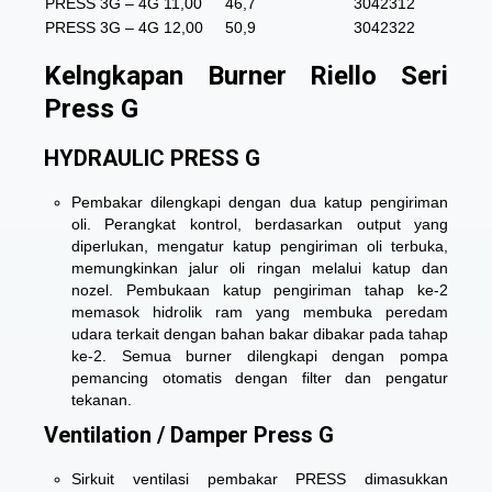
PRESS 3G – 4G
11,00
46,7
3042312
PRESS 3G – 4G
12,00
50,9
3042322
Kelngkapan Burner Riello Seri
Press G
HYDRAULIC PRESS G
Pembakar dilengkapi dengan dua katup pengiriman
oli. Perangkat kontrol, berdasarkan output yang
diperlukan, mengatur katup pengiriman oli terbuka,
memungkinkan jalur oli ringan melalui katup dan
nozel. Pembukaan katup pengiriman tahap ke-2
memasok hidrolik ram yang membuka peredam
udara terkait dengan bahan bakar dibakar pada tahap
ke-2. Semua burner dilengkapi dengan pompa
pemancing otomatis dengan filter dan pengatur
tekanan.
Ventilation / Damper Press G
Sirkuit ventilasi pembakar PRESS dimasukkan