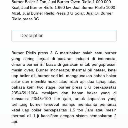
Burner Boiler 2 Ton
,
Jual Burner Oven Riello 1.000.000
Kcal
,
Jual Burner Riello 1.660 kw
,
Jual Burner Riello 1000
Mcal
,
Jual Burner Riello Press 3 G Solar
,
Jual Oil Burner
Riello press 3G
Description
Burner Riello press 3 G merupakan salah satu burner
yang sering terjual di pasaran industri di indonesia,
dimana burner ini biasa di gunakan untuk pengoprasian
mesin oven,
Burner incinerator
, thermal oil hetaer, ketel
uap boiler dll. burner seri ini menggunakan bahan bakar
solar dan memiliki nozel atau lidah api dua tahap atau
bahasa kami two stage, burner press 3 G berkapasitas
235/459÷1004 mcal/jam dan bahan bakar yang di
konsumsi 23/45÷100 liter /jam, untuk kapasitas yang
terhitung burner tersebut mampu membantu pemanas
ketel uap boiler berkapasitas 1.5 ton /jam atau mesin
thermal oil 1 jt kacal/jam dengan sistem pembakaran 2
api.