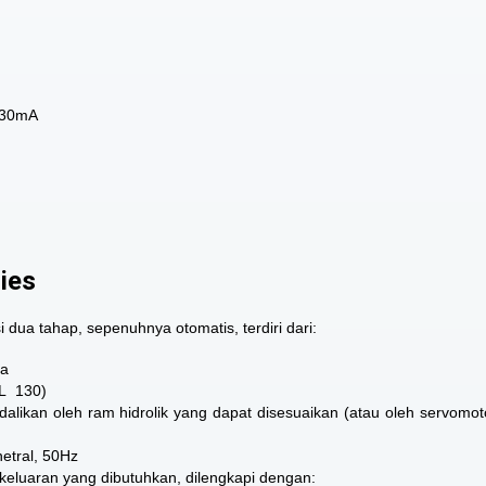
– 30mA
ries
ua tahap, sepenuhnya otomatis, terdiri dari:
ra
RL 130)
likan oleh ram hidrolik yang dapat disesuaikan (atau oleh servomot
etral, 50Hz
keluaran yang dibutuhkan, dilengkapi dengan: