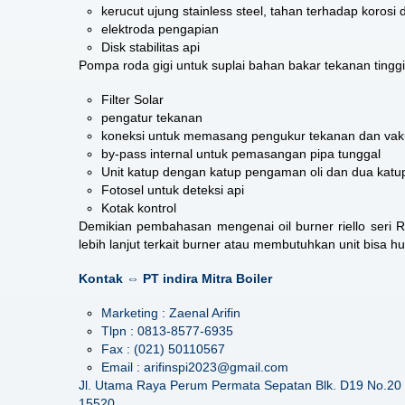
kerucut ujung stainless steel, tahan terhadap korosi 
elektroda pengapian
Disk stabilitas api
Pompa roda gigi untuk suplai bahan bakar tekanan tinggi
Filter Solar
pengatur tekanan
koneksi untuk memasang pengukur tekanan dan va
by-pass internal untuk pemasangan pipa tunggal
Unit katup dengan katup pengaman oli dan dua katup 
Fotosel untuk deteksi api
Kotak kontrol
Demikian pembahasan mengenai
oil burner riello seri 
lebih lanjut terkait burner atau membutuhkan unit bisa h
Kontak ⇔ PT indira Mitra Boiler
Marketing : Zaenal Arifin
Tlpn : 0813-8577-6935
Fax : (021) 50110567
Email : arifinspi2023@gmail.com
Jl. Utama Raya Perum Permata Sepatan Blk. D19 No.20 
15520