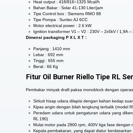
Heat output : 418/816÷1325 Mcal/h
Bahan Bakar : Solar 41-130 Liter/jam
Tipe Control box : Siemens RMO 88
Tipe Pompa : Suntec AJ 6CC
Motor electrical power : 2.6 kW
Ignition transformer V1 – V2 : 230V – 2x5kV / 1,9A 
Dimensi packaging P X L X T :
Panjang : 1410 mm
Lebar : 692 mm
Tinggi : 655 mm
Berat : 66 Kg
Fitur Oil Burner Riello Tipe RL Se
Pembakar minyak draft paksa monoblock dengan operasi d
Sirkuit hisap udara dilapisi dengan bahan kedap sua
Kipas angin dengan bilah lengkung terbalik (model 
Peredam udara untuk pengaturan udara yang dikenda
RL 190)
Mulai motor pada 2800 rpm, 400V tiga fase dengan n
Kepala pembakaran, yang dapat diatur berdasarkan 