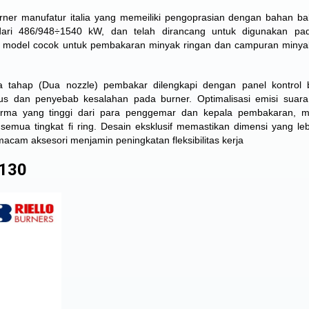
rner manufatur italia yang memeiliki pengoprasian dengan bahan bak
 dari 486/948÷1540 kW, dan telah dirancang untuk digunakan pa
a model cocok untuk pembakaran minyak ringan dan campuran minya
a tahap (Dua nozzle) pembakar dilengkapi dengan panel kontrol 
us dan penyebab kesalahan pada burner. Optimalisasi emisi suara
rforma yang tinggi dari para penggemar dan kepala pembakaran, 
 semua tingkat fi ring. Desain eksklusif memastikan dimensi yang lebi
am aksesori menjamin peningkatan fleksibilitas kerja
 130