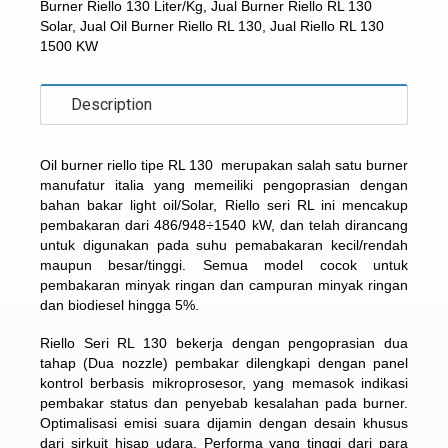
Burner Riello 130 Liter/Kg
,
Jual Burner Riello RL 130
Solar
,
Jual Oil Burner Riello RL 130
,
Jual Riello RL 130
1500 KW
Description
Oil burner riello tipe RL 130 merupakan salah satu burner
manufatur italia yang memeiliki pengoprasian dengan
bahan bakar light oil/Solar, Riello seri RL ini mencakup
pembakaran dari 486/948÷1540 kW, dan telah dirancang
untuk digunakan pada suhu pemabakaran kecil/rendah
maupun besar/tinggi. Semua model cocok untuk
pembakaran minyak ringan dan campuran minyak ringan
dan biodiesel hingga 5%.
Riello Seri RL 130 bekerja dengan pengoprasian dua
tahap (Dua nozzle) pembakar dilengkapi dengan panel
kontrol berbasis mikroprosesor, yang memasok indikasi
pembakar status dan penyebab kesalahan pada burner.
Optimalisasi emisi suara dijamin dengan desain khusus
dari sirkuit hisap udara. Performa yang tinggi dari para