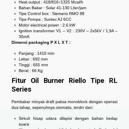
Heat output : 418/816÷1325 Mcal/h
Bahan Bakar : Solar 41-130 Liter/jam
Tipe Control box : Siemens RMO 88
Tipe Pompa : Suntec AJ 6CC
Motor electrical power : 2.6 kW
Ignition transformer V1 – V2 : 230V – 2x5kV / 1,9A –
30mA
Dimensi packaging P X L X T :
Panjang : 1410 mm
Lebar : 692 mm
Tinggi : 655 mm
Berat : 66 Kg
Fitur Oil Burner Riello Tipe RL
Series
Pembakar minyak draft paksa monoblock dengan operasi
dua tahap, sepenuhnya otomatis, terdiri dari:
Sirkuit hisap udara dilapisi dengan bahan kedap
suara