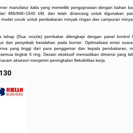
rner manufatur italia yang memeiliki pengoprasian dengan bahan bak
 dari 486/948÷1540 kW, dan telah dirancang untuk digunakan pa
a model cocok untuk pembakaran minyak ringan dan campuran minya
a tahap (Dua nozzle) pembakar dilengkapi dengan panel kontrol 
us dan penyebab kesalahan pada burner. Optimalisasi emisi suara
rforma yang tinggi dari para penggemar dan kepala pembakaran, 
 semua tingkat fi ring. Desain eksklusif memastikan dimensi yang lebi
am aksesori menjamin peningkatan fleksibilitas kerja
 130