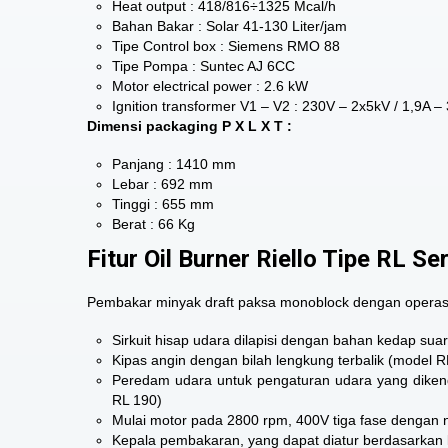
Heat output : 418/816÷1325 Mcal/h
Bahan Bakar : Solar 41-130 Liter/jam
Tipe Control box : Siemens RMO 88
Tipe Pompa : Suntec AJ 6CC
Motor electrical power : 2.6 kW
Ignition transformer V1 – V2 : 230V – 2x5kV / 1,9A 
Dimensi packaging P X L X T :
Panjang : 1410 mm
Lebar : 692 mm
Tinggi : 655 mm
Berat : 66 Kg
Fitur Oil Burner Riello Tipe RL Se
Pembakar minyak draft paksa monoblock dengan operasi d
Sirkuit hisap udara dilapisi dengan bahan kedap sua
Kipas angin dengan bilah lengkung terbalik (model 
Peredam udara untuk pengaturan udara yang dikenda
RL 190)
Mulai motor pada 2800 rpm, 400V tiga fase dengan n
Kepala pembakaran, yang dapat diatur berdasarkan 