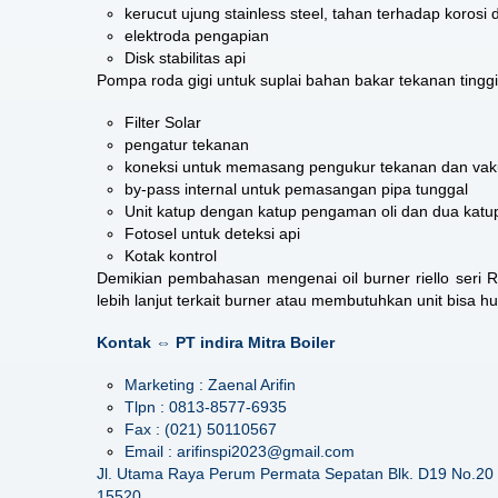
kerucut ujung stainless steel, tahan terhadap korosi 
elektroda pengapian
Disk stabilitas api
Pompa roda gigi untuk suplai bahan bakar tekanan tinggi
Filter Solar
pengatur tekanan
koneksi untuk memasang pengukur tekanan dan va
by-pass internal untuk pemasangan pipa tunggal
Unit katup dengan katup pengaman oli dan dua katup 
Fotosel untuk deteksi api
Kotak kontrol
Demikian pembahasan mengenai
oil burner riello seri 
lebih lanjut terkait burner atau membutuhkan unit bisa h
Kontak ⇔ PT indira Mitra Boiler
Marketing : Zaenal Arifin
Tlpn : 0813-8577-6935
Fax : (021) 50110567
Email : arifinspi2023@gmail.com
Jl. Utama Raya Perum Permata Sepatan Blk. D19 No.20 
15520