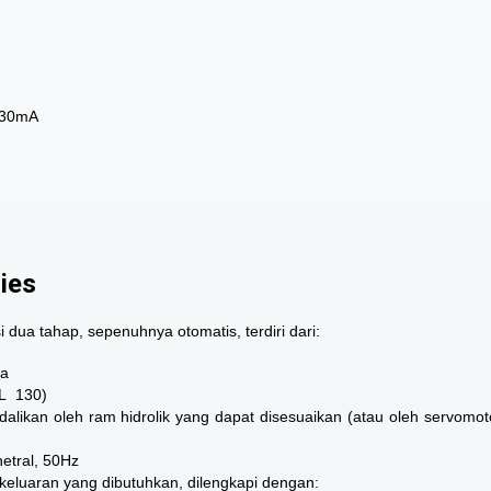
– 30mA
ries
ua tahap, sepenuhnya otomatis, terdiri dari:
ra
RL 130)
likan oleh ram hidrolik yang dapat disesuaikan (atau oleh servomot
etral, 50Hz
keluaran yang dibutuhkan, dilengkapi dengan: