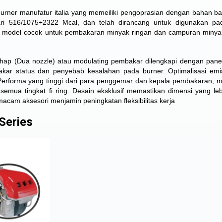
burner manufatur italia yang memeiliki pengoprasian dengan bahan bak
dari 516/1075÷2322 Mcal, dan telah dirancang untuk digunakan p
a model cocok untuk pembakaran minyak ringan dan campuran minya
ap (Dua nozzle) atau modulating pembakar dilengkapi dengan panel
kar status dan penyebab kesalahan pada burner. Optimalisasi emi
. Performa yang tinggi dari para penggemar dan kepala pembakaran, 
 semua tingkat fi ring. Desain eksklusif memastikan dimensi yang lebi
am aksesori menjamin peningkatan fleksibilitas kerja
 Series