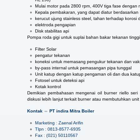
Mulai motor pada 2800 rpm, 400V tiga fase dengan n
Kepala pembakaran, yang dapat diatur berdasarkan 
kerucut ujung stainless steel, tahan terhadap korosi 
elektroda pengapian
Disk stabilitas api
Pompa roda gigi untuk suplai bahan bakar tekanan tinggi
Filter Solar
pengatur tekanan
koneksi untuk memasang pengukur tekanan dan va
by-pass internal untuk pemasangan pipa tunggal
Unit katup dengan katup pengaman oli dan dua katup 
Fotosel untuk deteksi api
Kotak kontrol
Demikian pembahasan mengenai oil burner riello se
diskusi lebih lanjut terkait burner atau membutuhkan uni
Kontak ⇔ PT indira Mitra Boiler
Marketing : Zaenal Arifin
Tlpn : 0813-8577-6935
Fax : (021) 50110567