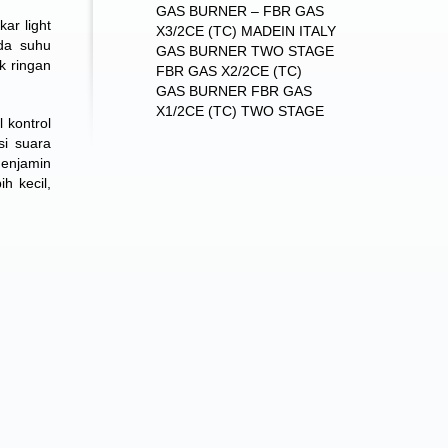
GAS BURNER – FBR GAS
ar light
X3/2CE (TC) MADEIN ITALY
ada suhu
GAS BURNER TWO STAGE
k ringan
FBR GAS X2/2CE (TC)
GAS BURNER FBR GAS
X1/2CE (TC) TWO STAGE
 kontrol
si suara
menjamin
h kecil,