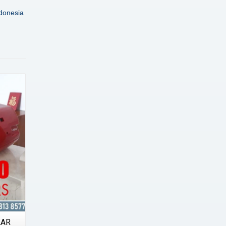
donesia
LAR