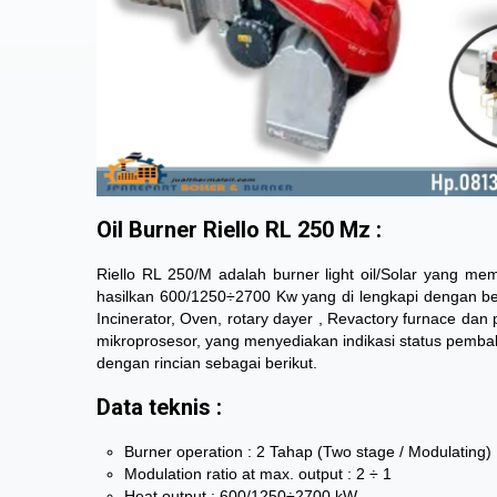
Oil Burner Riello RL 250 Mz :
Riello RL 250/M adalah burner light oil/Solar yang me
hasilkan 600/1250÷2700 Kw yang di lengkapi dengan be
Incinerator, Oven, rotary dayer , Revactory furnace dan
mikroprosesor, yang menyediakan indikasi status pembak
dengan rincian sebagai berikut.
Data teknis :
Burner operation : 2 Tahap (Two stage / Modulating)
Modulation ratio at max. output : 2 ÷ 1
Heat output : 600/1250÷2700 kW