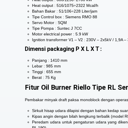
Heat output : 516/1075÷2322 Mcal/h
Bahan Bakar : 51/106÷228 Liter/jam
Tipe Control box : Siemens RMO 88
Servo Motor : SQM
Tipe Pompa : Suntec J 7CC
Motor electrical power : 5.9 kW
Ignition transformer V1 – V2 : 230V – 2x5kV / 1,9A 
Dimensi packaging P X L X T :
Panjang : 1410 mm
Lebar : 985 mm
Tinggi : 655 mm
Berat : 75 Kg
Fitur Oil Burner Riello Tipe RL Se
Pembakar minyak draft paksa monoblock dengan operasi d
Sirkuit hisap udara dilapisi dengan bahan kedap sua
Kipas angin dengan bilah lengkung terbalik (model
Peredam udara untuk pengaturan udara yang dikenda
RL 190)