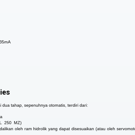
– 35mA
ries
ua tahap, sepenuhnya otomatis, terdiri dari:
ra
 RL 250 MZ)
likan oleh ram hidrolik yang dapat disesuaikan (atau oleh
servomot