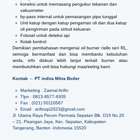
koneksi untuk memasang pengukur tekanan dan
vakuometer
by-pass internal untuk pemasangan pipa tunggal
Unit katup dengan katup pengaman oli dan dua katup
oli pengiriman pada sirkuit keluaran
Fotosel untuk deteksi api
Kotak kontrol
Demikian pembahasan mengenai
oil burner riello seri RL
,
semoga bermanfaat dan bisa membantu kebutuhan
anda, info diskusi lebih lanjut terkait burner atau
membutuhkan unit bisa hubungi maarketing kami .
Kontak ⇔ PT indira Mitra Boiler
Marketing : Zaenal Arifin
Tlpn : 0813-8577-6935
Fax : (021) 50110567
Email : arifinspi2023@gmail.com
Jl. Utama Raya Perum Permata Sepatan Blk. D19 No.20
– 21, Pisangan Jaya, Kec. Sepatan, Kabupaten
Tangerang, Banten -Indonesia 15520