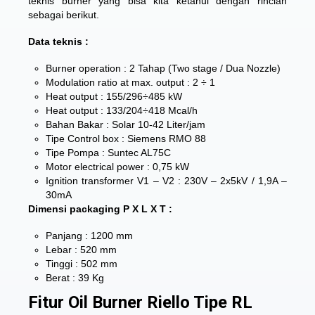
teknis burner yang bisa kita ketahui dengan rincian
sebagai berikut.
Data teknis :
Burner operation : 2 Tahap (Two stage / Dua Nozzle)
Modulation ratio at max. output : 2 ÷ 1
Heat output : 155/296÷485 kW
Heat output : 133/204÷418 Mcal/h
Bahan Bakar : Solar 10-42 Liter/jam
Tipe Control box : Siemens RMO 88
Tipe Pompa : Suntec AL75C
Motor electrical power : 0,75 kW
Ignition transformer V1 – V2 : 230V – 2x5kV / 1,9A –
30mA
Dimensi packaging P X L X T :
Panjang : 1200 mm
Lebar : 520 mm
Tinggi : 502 mm
Berat : 39 Kg
Fitur Oil Burner Riello Tipe RL