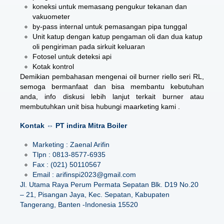
koneksi untuk memasang pengukur tekanan dan
vakuometer
by-pass internal untuk pemasangan pipa tunggal
Unit katup dengan katup pengaman oli dan dua katup
oli pengiriman pada sirkuit keluaran
Fotosel untuk deteksi api
Kotak kontrol
Demikian pembahasan mengenai
oil burner riello seri RL
,
semoga bermanfaat dan bisa membantu kebutuhan
anda, info diskusi lebih lanjut terkait burner atau
membutuhkan unit bisa hubungi maarketing kami .
Kontak ⇔ PT indira Mitra Boiler
Marketing : Zaenal Arifin
Tlpn : 0813-8577-6935
Fax : (021) 50110567
Email : arifinspi2023@gmail.com
Jl. Utama Raya Perum Permata Sepatan Blk. D19 No.20
– 21, Pisangan Jaya, Kec. Sepatan, Kabupaten
Tangerang, Banten -Indonesia 15520