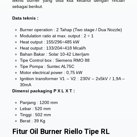
teknis burner yang bisa kita ketahui dengan rincian
sebagai berikut.
Data teknis :
Burner operation : 2 Tahap (Two stage / Dua Nozzle)
Modulation ratio at max. output : 2 ÷ 1
Heat output : 155/296÷485 kW
Heat output : 133/204÷418 Mcal/h
Bahan Bakar : Solar 10-42 Liter/jam
Tipe Control box : Siemens RMO 88
Tipe Pompa : Suntec AL75C
Motor electrical power : 0,75 kW
Ignition transformer V1 – V2 : 230V – 2x5kV / 1,9A –
30mA
Dimensi packaging P X L X T :
Panjang : 1200 mm
Lebar : 520 mm
Tinggi : 502 mm
Berat : 39 Kg
Fitur Oil Burner Riello Tipe RL