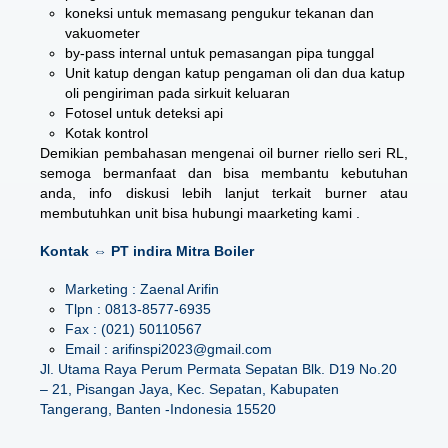
koneksi untuk memasang pengukur tekanan dan
vakuometer
by-pass internal untuk pemasangan pipa tunggal
Unit katup dengan katup pengaman oli dan dua katup
oli pengiriman pada sirkuit keluaran
Fotosel untuk deteksi api
Kotak kontrol
Demikian pembahasan mengenai
oil burner riello seri RL
,
semoga bermanfaat dan bisa membantu kebutuhan
anda, info diskusi lebih lanjut terkait burner atau
membutuhkan unit bisa hubungi maarketing kami .
Kontak ⇔ PT indira Mitra Boiler
Marketing : Zaenal Arifin
Tlpn : 0813-8577-6935
Fax : (021) 50110567
Email : arifinspi2023@gmail.com
Jl. Utama Raya Perum Permata Sepatan Blk. D19 No.20
– 21, Pisangan Jaya, Kec. Sepatan, Kabupaten
Tangerang, Banten -Indonesia 15520