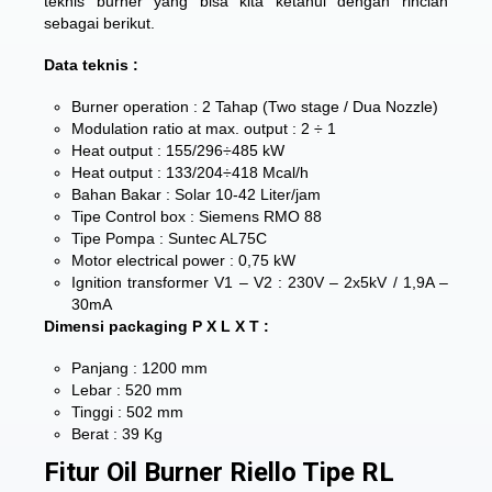
teknis burner yang bisa kita ketahui dengan rincian
sebagai berikut.
Data teknis :
Burner operation : 2 Tahap (Two stage / Dua Nozzle)
Modulation ratio at max. output : 2 ÷ 1
Heat output : 155/296÷485 kW
Heat output : 133/204÷418 Mcal/h
Bahan Bakar : Solar 10-42 Liter/jam
Tipe Control box : Siemens RMO 88
Tipe Pompa : Suntec AL75C
Motor electrical power : 0,75 kW
Ignition transformer V1 – V2 : 230V – 2x5kV / 1,9A –
30mA
Dimensi packaging P X L X T :
Panjang : 1200 mm
Lebar : 520 mm
Tinggi : 502 mm
Berat : 39 Kg
Fitur Oil Burner Riello Tipe RL