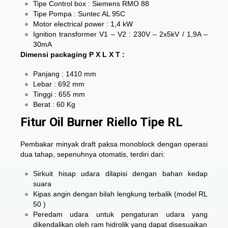
Tipe Control box : Siemens RMO 88
Tipe Pompa : Suntec AL 95C
Motor electrical power : 1,4 kW
Ignition transformer V1 – V2 : 230V – 2x5kV / 1,9A –
30mA
Dimensi packaging P X L X T :
Panjang : 1410 mm
Lebar : 692 mm
Tinggi : 655 mm
Berat : 60 Kg
Fitur Oil Burner Riello Tipe RL
Pembakar minyak draft paksa monoblock dengan operasi
dua tahap, sepenuhnya otomatis, terdiri dari:
Sirkuit hisap udara dilapisi dengan bahan kedap
suara
Kipas angin dengan bilah lengkung terbalik (model RL
50 )
Peredam udara untuk pengaturan udara yang
dikendalikan oleh ram hidrolik yang dapat disesuaikan