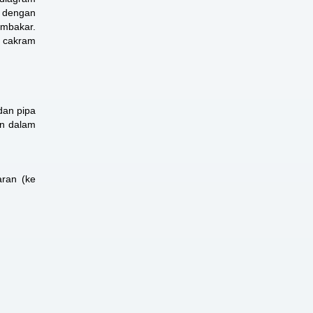
l dengan
embakar.
a cakram
dan pipa
an dalam
aran (ke