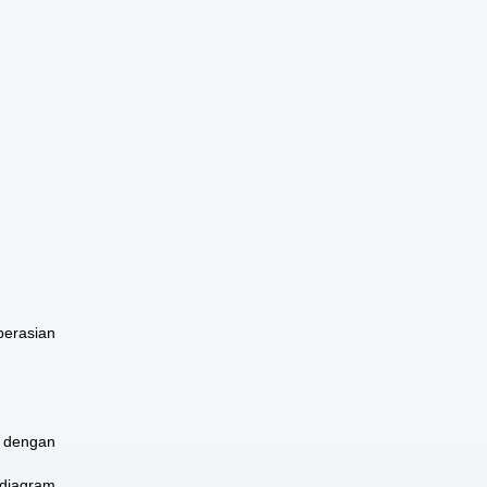
perasian
, dengan
 diagram