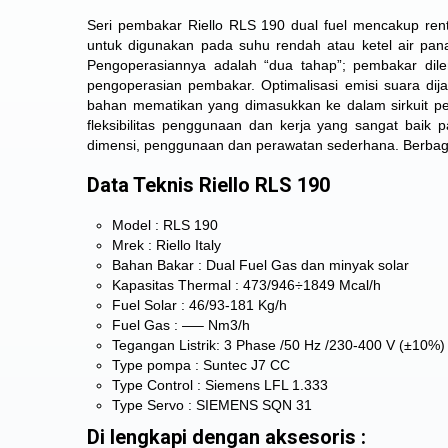
Seri pembakar Riello RLS 190
dual fuel mencakup ren
untuk digunakan pada suhu rendah atau ketel air pan
Pengoperasiannya adalah “dua tahap”; pembakar dilen
pengoperasian pembakar. Optimalisasi emisi suara dij
bahan mematikan yang dimasukkan ke dalam sirkuit pe
fleksibilitas penggunaan dan kerja yang sangat baik
dimensi, penggunaan dan perawatan sederhana. Berbagai
Data Teknis Riello RLS 190
Model : RLS 190
Mrek : Riello Italy
Bahan Bakar : Dual Fuel Gas dan minyak solar
Kapasitas Thermal : 473/946÷1849 Mcal/h
Fuel Solar : 46/93-181 Kg/h
Fuel Gas : —– Nm3/h
Tegangan Listrik: 3 Phase /50 Hz /230-400 V (±10%)
Type pompa : Suntec J7 CC
Type Control : Siemens LFL 1.333
Type Servo :
SIEMENS SQN 31
Di lengkapi dengan aksesoris :