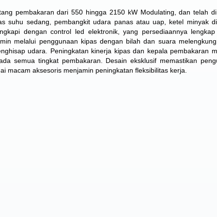
tang pembakaran dari 550 hingga 2150 kW Modulating, dan telah d
as suhu sedang, pembangkit udara panas atau uap, ketel minyak di
gkapi dengan control led elektronik, yang persediaannya lengkap 
amin melalui penggunaan kipas dengan bilah dan suara melengkung 
nghisap udara. Peningkatan kinerja kipas dan kepala pembakaran 
 pada semua tingkat pembakaran. Desain eksklusif memastikan pen
 macam aksesoris menjamin peningkatan fleksibilitas kerja.