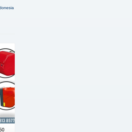
donesia
50