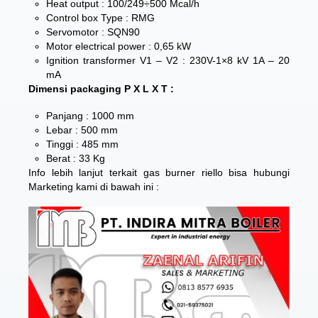
Heat output : 100/249÷500 Mcal/h
Control box Type : RMG
Servomotor : SQN90
Motor electrical power : 0,65 kW
Ignition transformer V1 – V2 : 230V-1×8 kV 1A – 20
mA
Dimensi packaging P X L X T :
Panjang : 1000 mm
Lebar : 500 mm
Tinggi : 485 mm
Berat : 33 Kg
Info lebih lanjut terkait
gas burner riello
bisa hubungi
Marketing kami di bawah ini :