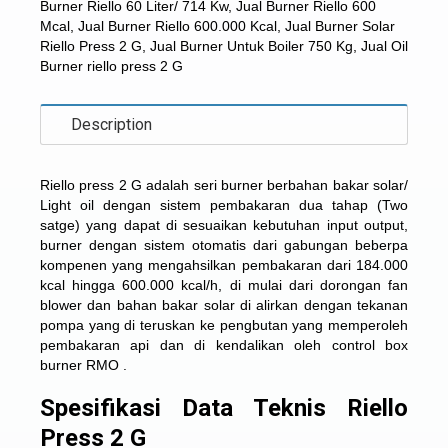
Burner Riello 60 Liter/ 714 Kw
,
Jual Burner Riello 600
Mcal
,
Jual Burner Riello 600.000 Kcal
,
Jual Burner Solar
Riello Press 2 G
,
Jual Burner Untuk Boiler 750 Kg
,
Jual Oil
Burner riello press 2 G
Description
Riello press 2 G adalah seri burner berbahan bakar solar/
Light oil dengan sistem pembakaran dua tahap (Two
satge) yang dapat di sesuaikan kebutuhan input output,
burner dengan sistem otomatis dari gabungan beberpa
kompenen yang mengahsilkan pembakaran dari 184.000
kcal hingga 600.000 kcal/h, di mulai dari dorongan fan
blower dan bahan bakar solar di alirkan dengan tekanan
pompa yang di teruskan ke pengbutan yang memperoleh
pembakaran api dan di kendalikan oleh control box
burner RMO .
Spesifikasi Data Teknis Riello
Press 2 G