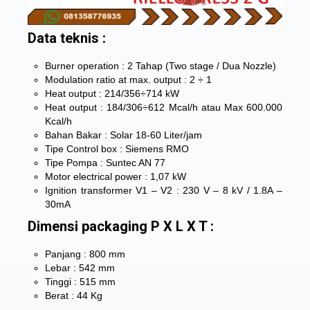
Data teknis :
Burner operation : 2 Tahap (Two stage / Dua Nozzle)
Modulation ratio at max. output : 2 ÷ 1
Heat output : 214/356÷714 kW
Heat output : 184/306÷612 Mcal/h atau Max 600.000
Kcal/h
Bahan Bakar : Solar 18-60 Liter/jam
Tipe Control box : Siemens RMO
Tipe Pompa : Suntec AN 77
Motor electrical power : 1,07 kW
Ignition transformer V1 – V2 : 230 V – 8 kV / 1.8A –
30mA
Dimensi packaging P X L X T :
Panjang : 800 mm
Lebar : 542 mm
Tinggi : 515 mm
Berat : 44 Kg