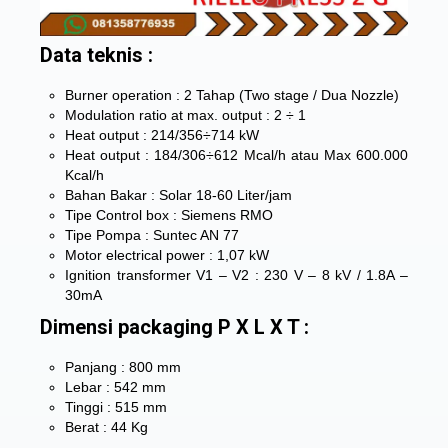
Data teknis :
Burner operation : 2 Tahap (Two stage / Dua Nozzle)
Modulation ratio at max. output : 2 ÷ 1
Heat output : 214/356÷714 kW
Heat output : 184/306÷612 Mcal/h atau Max 600.000
Kcal/h
Bahan Bakar : Solar 18-60 Liter/jam
Tipe Control box : Siemens RMO
Tipe Pompa : Suntec AN 77
Motor electrical power : 1,07 kW
Ignition transformer V1 – V2 : 230 V – 8 kV / 1.8A –
30mA
Dimensi packaging P X L X T :
Panjang : 800 mm
Lebar : 542 mm
Tinggi : 515 mm
Berat : 44 Kg