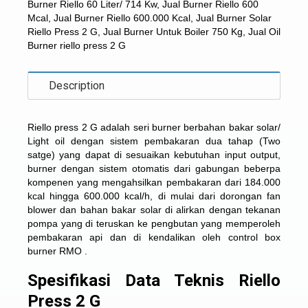
Burner Riello 60 Liter/ 714 Kw
,
Jual Burner Riello 600
Mcal
,
Jual Burner Riello 600.000 Kcal
,
Jual Burner Solar
Riello Press 2 G
,
Jual Burner Untuk Boiler 750 Kg
,
Jual Oil
Burner riello press 2 G
Description
Riello press 2 G adalah seri burner berbahan bakar solar/
Light oil dengan sistem pembakaran dua tahap (Two
satge) yang dapat di sesuaikan kebutuhan input output,
burner dengan sistem otomatis dari gabungan beberpa
kompenen yang mengahsilkan pembakaran dari 184.000
kcal hingga 600.000 kcal/h, di mulai dari dorongan fan
blower dan bahan bakar solar di alirkan dengan tekanan
pompa yang di teruskan ke pengbutan yang memperoleh
pembakaran api dan di kendalikan oleh control box
burner RMO .
Spesifikasi Data Teknis Riello
Press 2 G