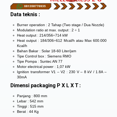
Data teknis :
Burner operation : 2 Tahap (Two stage / Dua Nozzle)
Modulation ratio at max. output : 2 ÷ 1
Heat output : 214/356÷714 kW
Heat output : 184/306÷612 Mcal/h atau Max 600.000
Kcal/h
Bahan Bakar : Solar 18-60 Liter/jam
Tipe Control box : Siemens RMO
Tipe Pompa : Suntec AN 77
Motor electrical power : 1,07 kW
Ignition transformer V1 – V2 : 230 V – 8 kV / 1.8A –
30mA
Dimensi packaging P X L X T :
Panjang : 800 mm
Lebar : 542 mm
Tinggi : 515 mm
Berat : 44 Kg