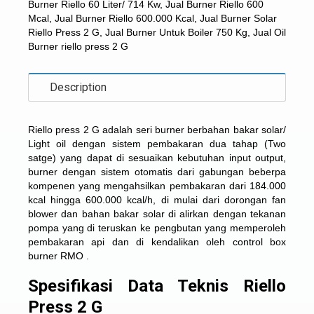
Burner Riello 60 Liter/ 714 Kw
,
Jual Burner Riello 600
Mcal
,
Jual Burner Riello 600.000 Kcal
,
Jual Burner Solar
Riello Press 2 G
,
Jual Burner Untuk Boiler 750 Kg
,
Jual Oil
Burner riello press 2 G
Description
Riello press 2 G adalah seri burner berbahan bakar solar/
Light oil dengan sistem pembakaran dua tahap (Two
satge) yang dapat di sesuaikan kebutuhan input output,
burner dengan sistem otomatis dari gabungan beberpa
kompenen yang mengahsilkan pembakaran dari 184.000
kcal hingga 600.000 kcal/h, di mulai dari dorongan fan
blower dan bahan bakar solar di alirkan dengan tekanan
pompa yang di teruskan ke pengbutan yang memperoleh
pembakaran api dan di kendalikan oleh control box
burner RMO .
Spesifikasi Data Teknis Riello
Press 2 G