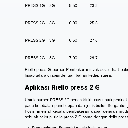
PRESS 1G – 2G
5,50
23,3
PRESS 2G – 3G
6,00
25,5
PRESS 2G – 3G
6,50
27,6
PRESS 2G – 3G
7,00
29,7
Riello press G burner Pembakar minyak solar draft paks
hisap udara dilapisi dengan bahan kedap suara.
Aplikasi Riello press 2 G
Untuk burner PRESS 2G series kit khusus untuk pening
pada ketebalan panel depan dan jenis boiler. Bergantun
Posisi internal kepala pembakaran dapat dengan mu
sebuah sekrup.
riello press 2 G
sama dengan riello press 
Pemabakaran Sampah/ mesin Incinerator