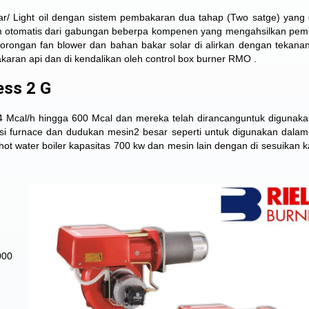
lar/ Light oil dengan sistem pembakaran dua tahap (Two satge) yang 
tem otomatis dari gabungan beberpa kompenen yang mengahsilkan pe
i dorongan fan blower dan bahan bakar solar di alirkan dengan tekan
ran api dan di kendalikan oleh control box burner RMO .
ess 2 G
4 Mcal/h hingga 600 Mcal dan mereka telah dirancanguntuk digunak
ruksi furnace dan dudukan mesin2 besar seperti untuk digunakan dalam 
 hot water boiler kapasitas 700 kw dan mesin lain dengan di sesuikan k
000