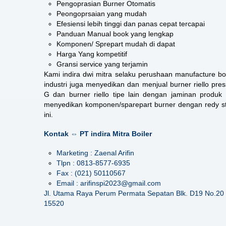
Pengoprasian Burner Otomatis
Peongoprsaian yang mudah
Efesiensi lebih tinggi dan panas cepat tercapai
Panduan Manual book yang lengkap
Komponen/ Sprepart mudah di dapat
Harga Yang kompetitif
Gransi service yang terjamin
Kami indira dwi mitra selaku perushaan manufacture boi
industri juga menyedikan dan menjual burner riello pres
G dan burner riello tipe lain dengan jaminan produk 
menyedikan komponen/sparepart burner dengan redy sto
ini.
Kontak ⇔ PT indira Mitra Boiler
Marketing : Zaenal Arifin
Tlpn : 0813-8577-6935
Fax : (021) 50110567
Email : arifinspi2023@gmail.com
Jl. Utama Raya Perum Permata Sepatan Blk. D19 No.20 
15520