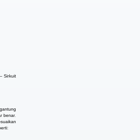
 Sirkuit
rgantung
r benar.
esuaikan
erti: