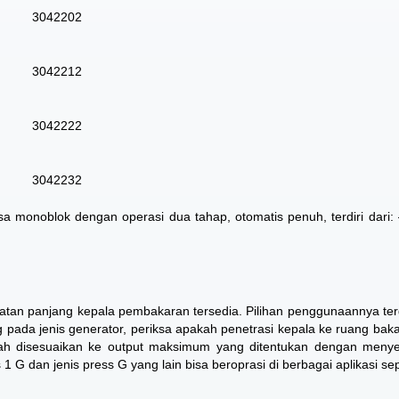
3042202
3042212
3042222
3042232
a monoblok dengan operasi dua tahap, otomatis penuh, terdiri dari: –
katan panjang kepala pembakaran tersedia. Pilihan penggunaannya te
g pada jenis generator, periksa apakah penetrasi kepala ke ruang baka
dah disesuaikan ke output maksimum yang ditentukan dengan meny
1 G dan jenis press G yang lain bisa beroprasi di berbagai aplikasi sep