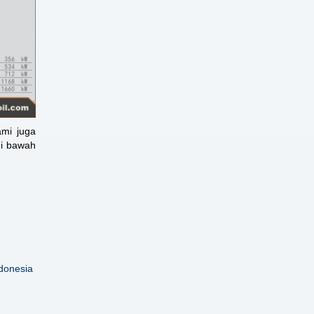
ami juga
di bawah
donesia