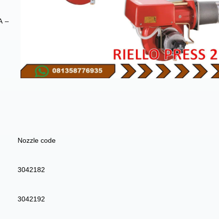
A –
Nozzle code
3042182
3042192