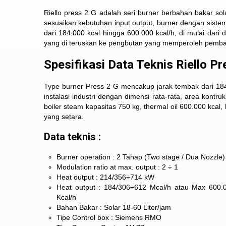
Riello press 2 G adalah seri burner berbahan bakar so
sesuaikan kebutuhan input output, burner dengan sis
dari 184.000 kcal hingga 600.000 kcal/h, di mulai dar
yang di teruskan ke pengbutan yang memperoleh pembaka
Spesifikasi Data Teknis Riello Pr
Type burner Press 2 G mencakup jarak tembak dari 18
instalasi industri dengan dimensi rata-rata, area kont
boiler steam kapasitas 750 kg, thermal oil 600.000 kcal,
yang setara.
Data teknis :
Burner operation : 2 Tahap (Two stage / Dua Nozzle)
Modulation ratio at max. output : 2 ÷ 1
Heat output : 214/356÷714 kW
Heat output : 184/306÷612 Mcal/h atau Max 600.
Kcal/h
Bahan Bakar : Solar 18-60 Liter/jam
Tipe Control box : Siemens RMO