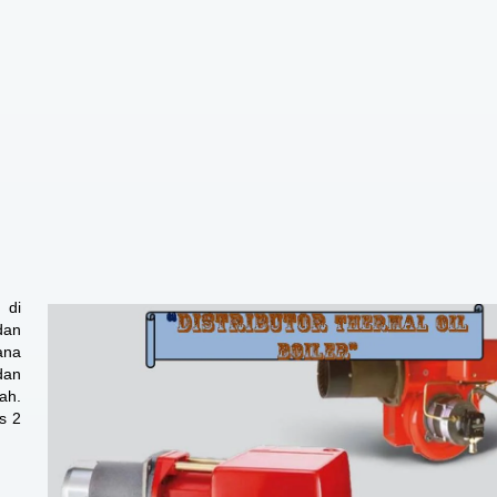
 di
dan
ana
dan
ah.
s 2