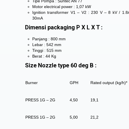
Tipe Pompa : Suntec AN 77
Motor electrical power : 1,07 kW
Ignition transformer V1 – V2 : 230 V – 8 kV / 1.8
30mA
Dimensi packaging P X L X T :
Panjang : 800 mm
Lebar : 542 mm
Tinggi : 515 mm
Berat : 44 Kg
Size Nozzle type 60 deg B :
Burner
GPH
Rated output (kg/h)*
PRESS 1G – 2G
4,50
19,1
PRESS 1G – 2G
5,00
21,2