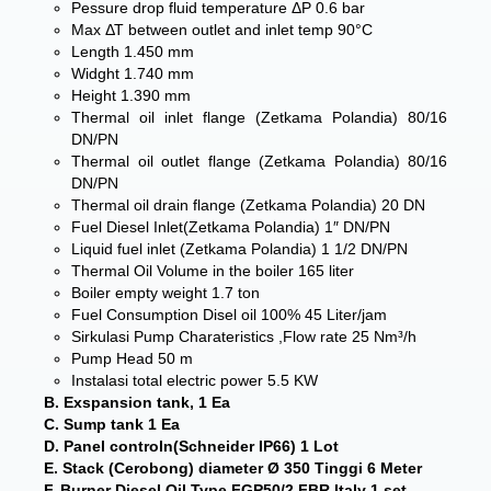
Pessure drop fluid temperature ΔP 0.6 bar
Max ΔΤ between outlet and inlet temp 90°C
Length 1.450 mm
Widght 1.740 mm
Height 1.390 mm
Thermal oil inlet flange (Zetkama Polandia) 80/16
DN/PN
Thermal oil outlet flange (Zetkama Polandia) 80/16
DN/PN
Thermal oil drain flange (Zetkama Polandia) 20 DN
Fuel Diesel Inlet(Zetkama Polandia) 1″ DN/PN
Liquid fuel inlet (Zetkama Polandia) 1 1/2 DN/PN
Thermal Oil Volume in the boiler 165 liter
Boiler empty weight 1.7 ton
Fuel Consumption Disel oil 100% 45 Liter/jam
Sirkulasi Pump Charateristics ,Flow rate 25 Nm³/h
Pump Head 50 m
Instalasi total electric power 5.5 KW
B. Exspansion tank, 1 Ea
C. Sump tank 1 Ea
D. Panel controln(Schneider IP66) 1 Lot
E. Stack (Cerobong) diameter Ø 350 Tinggi 6 Meter
F. Burner Diesel Oil Type FGP50/2.FBR Italy 1 set