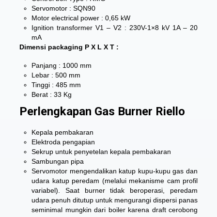
Servomotor : SQN90
Motor electrical power : 0,65 kW
Ignition transformer V1 – V2 : 230V-1×8 kV 1A – 20
mA
Dimensi packaging P X L X T :
Panjang : 1000 mm
Lebar : 500 mm
Tinggi : 485 mm
Berat : 33 Kg
Perlengkapan Gas Burner Riello
Kepala pembakaran
Elektroda pengapian
Sekrup untuk penyetelan kepala pembakaran
Sambungan pipa
Servomotor mengendalikan katup kupu-kupu gas dan
udara katup peredam (melalui mekanisme cam profil
variabel). Saat burner tidak beroperasi, peredam
udara penuh ditutup untuk mengurangi dispersi panas
seminimal mungkin dari boiler karena draft cerobong