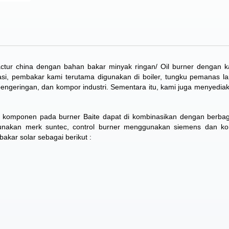
actur
china dengan bahan bakar minyak ringan/ Oil burner dengan k
si, pembakar kami terutama digunakan di boiler, tungku pemanas l
n pengeringan, dan kompor industri. Sementara itu, kami juga menyedia
n komponen pada burner Baite dapat di kombinasikan dengan berba
gunakan merk suntec, control burner menggunakan siemens dan k
akar solar sebagai berikut :