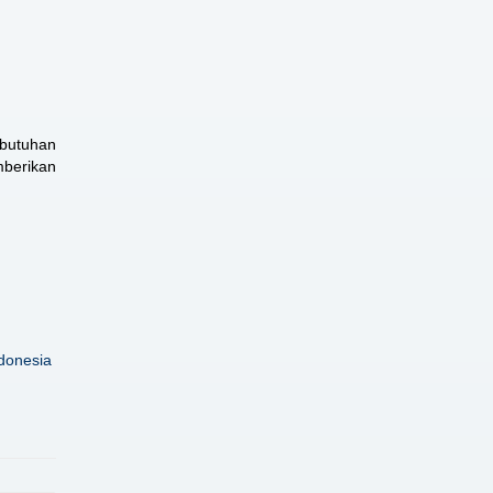
butuhan
mberikan
donesia