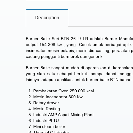
Description
Burner Baite Seri BTN 26 L/ LR adalah Burner Manuf
output 154-308 kw , yang
Cocok untuk berbagai aplika
insinerator, mesin pelapis, mesin die-casting, peralata
cadang pengganti bermerek dan generik.
Burner Baite sangat mudah di operasikan di karenaka
yang slah satu sebagai berikut: pompa dapat meng
lainnya. adapun apalikasi untuk burner baite BTN bahan b
Pembakaran Oven 250.000 kcal
Mesin Incenerator 300 Kw
Rotary drayer
Mesin Rosting
Industri AMP Aspalt Mixing Plant
Industri PLTU
Mini steam boiler
Thermal Oil Heater