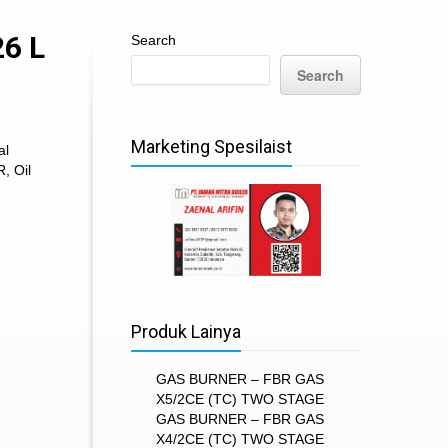
6 L
Search
Search
Marketing Spesilaist
al
R
,
Oil
Produk Lainya
GAS BURNER – FBR GAS
X5/2CE (TC) TWO STAGE
GAS BURNER – FBR GAS
X4/2CE (TC) TWO STAGE