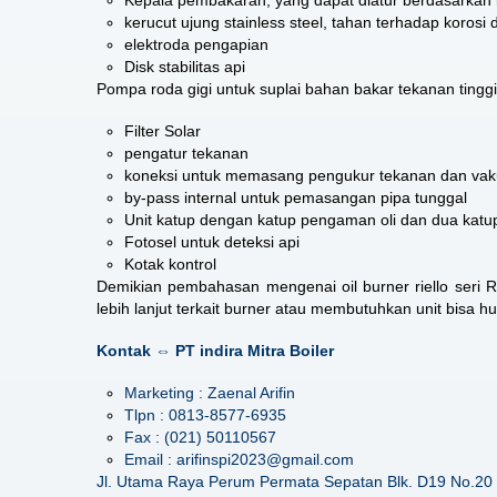
kerucut ujung stainless steel, tahan terhadap korosi 
elektroda pengapian
Disk stabilitas api
Pompa roda gigi untuk suplai bahan bakar tekanan tinggi
Filter Solar
pengatur tekanan
koneksi untuk memasang pengukur tekanan dan va
by-pass internal untuk pemasangan pipa tunggal
Unit katup dengan katup pengaman oli dan dua katup 
Fotosel untuk deteksi api
Kotak kontrol
Demikian pembahasan mengenai
oil burner riello seri 
lebih lanjut terkait burner atau membutuhkan unit bisa h
Kontak ⇔ PT indira Mitra Boiler
Marketing : Zaenal Arifin
Tlpn : 0813-8577-6935
Fax : (021) 50110567
Email : arifinspi2023@gmail.com
Jl. Utama Raya Perum Permata Sepatan Blk. D19 No.20 