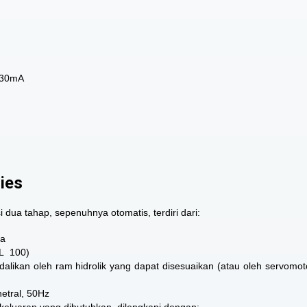
– 30mA
ries
ua tahap, sepenuhnya otomatis, terdiri dari:
ra
RL 100)
likan oleh ram hidrolik yang dapat disesuaikan (atau oleh servomot
etral, 50Hz
keluaran yang dibutuhkan, dilengkapi dengan: