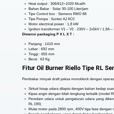
Heat output : 306/612÷1020 Mcal/h
Bahan Bakar : Solar 30-100 Liter/jam
Tipe Control box : Siemens RMO 88
Tipe Pompa : Suntec AJ 6CC
Motor electrical power : 1,8 kW
Ignition transformer V1 – V2 : 230V – 2x5kV / 1,9A 
Dimensi packaging P X L X T :
Panjang : 1410 mm
Lebar : 692 mm
Tinggi : 655 mm
Berat : 63 Kg
Fitur Oil Burner Riello Tipe RL Se
Pembakar minyak draft paksa monoblock dengan operasi d
Sirkuit hisap udara dilapisi dengan bahan kedap sua
Kipas angin dengan bilah lengkung terbalik (model 
Peredam udara untuk pengaturan udara yang dikenda
RL 190)
Mulai motor pada 2800 rpm, 400V tiga fase dengan n
Kepala pembakaran, yang dapat diatur berdasarkan 