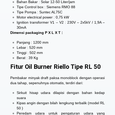
Bahan Bakar : Solar 12-50 Liter/jam
Tipe Control box : Siemens RMO 88
Tipe Pompa : Suntec AL75C
Motor electrical power : 0,75 kW
Ignition transformer V1 – V2 : 230V – 2x5kV / 1,9A –
30mA
Dimensi packaging P X L X T :
Panjang : 1200 mm
Lebar : 520 mm
Tinggi : 502 mm
Berat : 39 Kg
Fitur Oil Burner Riello Tipe RL 50
Pembakar minyak draft paksa monoblock dengan operasi
dua tahap, sepenuhnya otomatis, terdiri dari:
Sirkuit hisap udara dilapisi dengan bahan kedap
suara
Kipas angin dengan bilah lengkung terbalik (model RL
50 )
Peredam udara untuk pengaturan udara yang