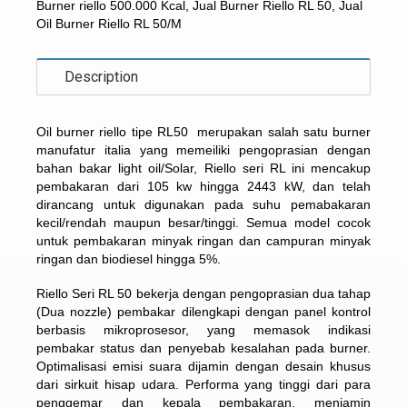
Burner riello 500.000 Kcal
,
Jual Burner Riello RL 50
,
Jual
Oil Burner Riello RL 50/M
Description
Oil burner riello tipe RL50
merupakan salah satu burner
manufatur italia yang memeiliki pengoprasian dengan
bahan bakar light oil/Solar, Riello seri RL ini mencakup
pembakaran dari 105 kw hingga 2443 kW, dan telah
dirancang untuk digunakan pada suhu pemabakaran
kecil/rendah maupun besar/tinggi. Semua model cocok
untuk pembakaran minyak ringan dan campuran minyak
ringan dan biodiesel hingga 5%.
Riello Seri RL 50 bekerja dengan pengoprasian dua tahap
(Dua nozzle) pembakar dilengkapi dengan panel kontrol
berbasis mikroprosesor, yang memasok indikasi
pembakar status dan penyebab kesalahan pada burner.
Optimalisasi emisi suara dijamin dengan desain khusus
dari sirkuit hisap udara. Performa yang tinggi dari para
penggemar dan kepala pembakaran, menjamin