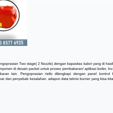
pengoprasian Two stage( 2 Nozzle) dengan kapasitas kalori yang di hasi
onen di desain packet untuk proses pembakaran/ aplikasi boiler, Inci
ran lain. Pengoprasian riello dilengkapi dengan panel kontrol 
ar dan penyebab kesalahan. adapun data teknis burner yang bisa kita