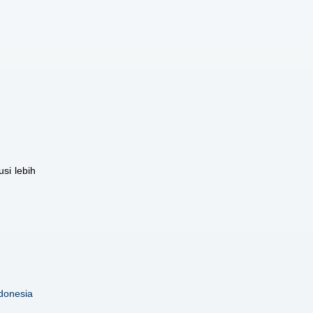
si lebih
donesia