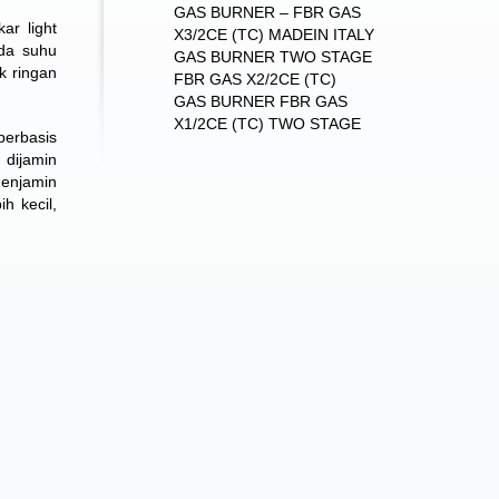
GAS BURNER – FBR GAS
ar light
X3/2CE (TC) MADEIN ITALY
ada suhu
GAS BURNER TWO STAGE
k ringan
FBR GAS X2/2CE (TC)
GAS BURNER FBR GAS
X1/2CE (TC) TWO STAGE
erbasis
 dijamin
menjamin
h kecil,