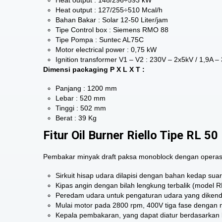
Heat output : 148/296÷593 kW
Heat output : 127/255÷510 Mcal/h
Bahan Bakar : Solar 12-50 Liter/jam
Tipe Control box : Siemens RMO 88
Tipe Pompa : Suntec AL75C
Motor electrical power : 0,75 kW
Ignition transformer V1 – V2 : 230V – 2x5kV / 1,9A 
Dimensi packaging P X L X T :
Panjang : 1200 mm
Lebar : 520 mm
Tinggi : 502 mm
Berat : 39 Kg
Fitur Oil Burner Riello Tipe RL 50
Pembakar minyak draft paksa monoblock dengan operasi d
Sirkuit hisap udara dilapisi dengan bahan kedap sua
Kipas angin dengan bilah lengkung terbalik (model R
Peredam udara untuk pengaturan udara yang dikendal
Mulai motor pada 2800 rpm, 400V tiga fase dengan n
Kepala pembakaran, yang dapat diatur berdasarkan 