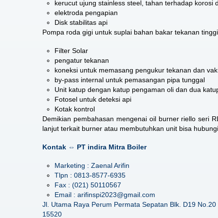
kerucut ujung stainless steel, tahan terhadap korosi 
elektroda pengapian
Disk stabilitas api
Pompa roda gigi untuk suplai bahan bakar tekanan tinggi
Filter Solar
pengatur tekanan
koneksi untuk memasang pengukur tekanan dan va
by-pass internal untuk pemasangan pipa tunggal
Unit katup dengan katup pengaman oli dan dua katup 
Fotosel untuk deteksi api
Kotak kontrol
Demikian pembahasan mengenai
oil burner riello seri R
lanjut terkait burner atau membutuhkan unit bisa hubung
Kontak ⇔ PT indira Mitra Boiler
Marketing : Zaenal Arifin
Tlpn : 0813-8577-6935
Fax : (021) 50110567
Email : arifinspi2023@gmail.com
Jl. Utama Raya Perum Permata Sepatan Blk. D19 No.20 
15520