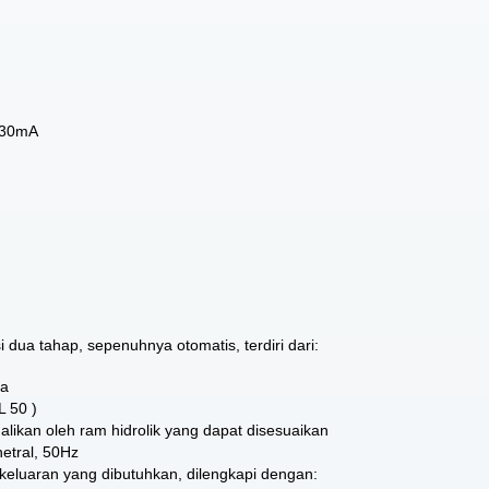
– 30mA
ua tahap, sepenuhnya otomatis, terdiri dari:
ra
L 50 )
ikan oleh ram hidrolik yang dapat disesuaikan
etral, 50Hz
keluaran yang dibutuhkan, dilengkapi dengan: