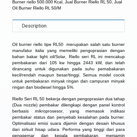
Burner riello 500.000 Kcal
,
Jual Burner Riello RL 50
,
Jual
Oil Burner Riello RL 50/M
Description
Oil burner riello tipe RL50
merupakan salah satu burner
manufatur italia yang memeiliki pengoprasian dengan
bahan bakar light oil/Solar, Riello seri RL ini mencakup
pembakaran dari 105 kw hingga 2443 kW, dan telah
dirancang untuk digunakan pada suhu pemabakaran
kecil/rendah maupun besar/tinggi. Semua model cocok
untuk pembakaran minyak ringan dan campuran minyak
ringan dan biodiesel hingga 5%.
Riello Seri RL 50 bekerja dengan pengoprasian dua tahap
(Dua nozzle) pembakar dilengkapi dengan panel kontrol
berbasis mikroprosesor, yang memasok indikasi
pembakar status dan penyebab kesalahan pada burner.
Optimalisasi emisi suara dijamin dengan desain khusus
dari sirkuit hisap udara. Performa yang tinggi dari para
penggemar dan kepala pembakaran, menjamin