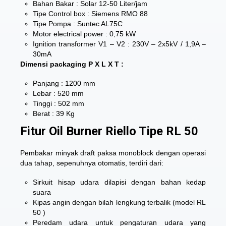
Bahan Bakar : Solar 12-50 Liter/jam
Tipe Control box : Siemens RMO 88
Tipe Pompa : Suntec AL75C
Motor electrical power : 0,75 kW
Ignition transformer V1 – V2 : 230V – 2x5kV / 1,9A –
30mA
Dimensi packaging P X L X T :
Panjang : 1200 mm
Lebar : 520 mm
Tinggi : 502 mm
Berat : 39 Kg
Fitur Oil Burner Riello Tipe RL 50
Pembakar minyak draft paksa monoblock dengan operasi
dua tahap, sepenuhnya otomatis, terdiri dari:
Sirkuit hisap udara dilapisi dengan bahan kedap
suara
Kipas angin dengan bilah lengkung terbalik (model RL
50 )
Peredam udara untuk pengaturan udara yang