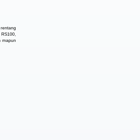
 rentang
o RS100,
ah mapun