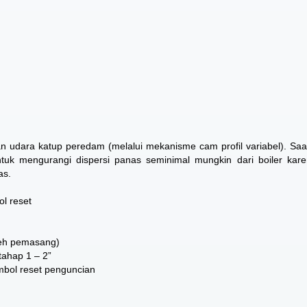
 udara katup peredam (melalui mekanisme cam profil variabel). Saa
tuk mengurangi dispersi panas seminimal mungkin dari boiler kare
as.
l reset
oleh pemasang)
“tahap 1 – 2”
mbol reset penguncian