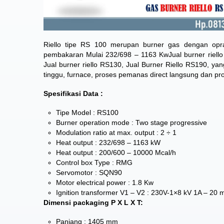
Riello tipe RS 100
merupan burner gas dengan oprasi
pembakaran Mulai 232/698 – 1163 KwJual burner riello R
Jual burner riello RS130, Jual Burner Riello RS190, y
tinggu, furnace, proses pemanas direct langsung dan pros
Spesifikasi Data :
Tipe Model : RS100
Burner operation mode : Two stage progressive
Modulation ratio at max. output : 2 ÷ 1
Heat output : 232/698 – 1163 kW
Heat output : 200/600 – 10000 Mcal/h
Control box Type : RMG
Servomotor : SQN90
Motor electrical power : 1.8 Kw
Ignition transformer V1 – V2 : 230V-1×8 kV 1A – 20 
Dimensi packaging P X L X T:
Panjang : 1405 mm