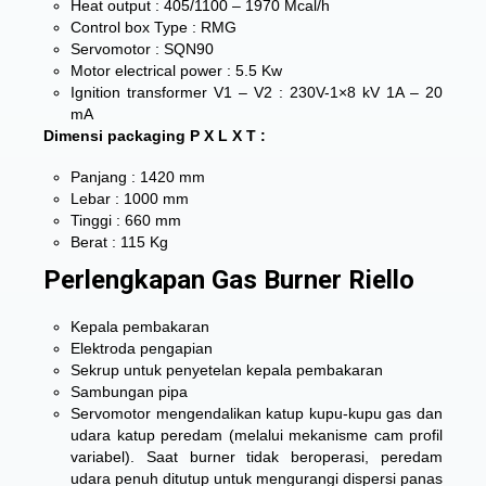
Heat output : 405/1100 – 1970 Mcal/h
Control box Type : RMG
Servomotor : SQN90
Motor electrical power : 5.5 Kw
Ignition transformer V1 – V2 : 230V-1×8 kV 1A – 20
mA
Dimensi packaging P X L X T :
Panjang : 1420 mm
Lebar : 1000 mm
Tinggi : 660 mm
Berat : 115 Kg
Perlengkapan Gas Burner Riello
Kepala pembakaran
Elektroda pengapian
Sekrup untuk penyetelan kepala pembakaran
Sambungan pipa
Servomotor mengendalikan katup kupu-kupu gas dan
udara katup peredam (melalui mekanisme cam profil
variabel). Saat burner tidak beroperasi, peredam
udara penuh ditutup untuk mengurangi dispersi panas