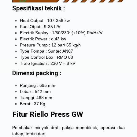
Spesifikasi teknik :
Heat Output : 107-356 kw
Fuel Otput : 9-35 L/h
Electrik Suplay : 1/50/230~(±10%) Ph/Hz/V
Electrik Power : o.43 kw
Presure Pump : 12 bar/ 65 kg/h
Type Pompa : Suntec AN67
Type Control Box : RMO 88
Trafo Ignation : 230 V – 8 kV
Dimensi packing :
Panjang : 695 mm
Lebar : 542 mm
Tianggi :468 mm
Berat : 37 Kg
Fitur Riello Press GW
Pembakar minyak draft paksa monoblock, operasi dua
tahap, terdiri dari: