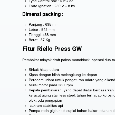
Type Control Box : RMO 88
Trafo Ignation : 230 V – 8 kV
Dimensi packing :
Panjang : 695 mm
Lebar : 542 mm
Tianggi :468 mm
Berat : 37 Kg
Fitur Riello Press GW
Pembakar minyak draft paksa monoblock, operasi dua taha
Sirkuit hisap udara
Kipas dengan bilah melengkung ke depan
Peredam udara untuk pengaturan udara yang dikenda
Mulai motor pada 2850rpm
Kepala pembakaran, yang dapat diatur berdasarkan 
kerucut ujung stainless steel, tahan terhadap korosi 
elektroda pengapian
cakram stabilitas api
Pompa roda gigi untuk suplai bahan bakar tekanan ti