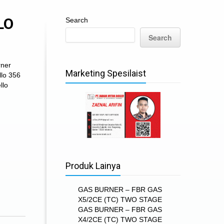
LO
Search
Search
rner
Marketing Spesilaist
llo 356
llo
Produk Lainya
GAS BURNER – FBR GAS
X5/2CE (TC) TWO STAGE
GAS BURNER – FBR GAS
X4/2CE (TC) TWO STAGE