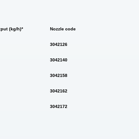
put (kg/h)*
Nozzle code
3042126
3042140
3042158
3042162
3042172