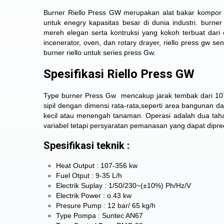
Burner Riello Press GW
merupakan alat bakar kompor i
untuk enegry kapasitas besar di dunia industri. burner 
mereh elegan serta kontruksi yang kokoh terbuat dari c
incenerator, oven, dan rotary drayer, riello press gw sen
burner riello untuk series press Gw.
Spesifikasi Riello Press GW
Type burner Press Gw mencakup jarak tembak dari 107
sipil dengan dimensi rata-rata,seperti area bangunan d
kecil atau menengah tanaman. Operasi adalah dua taha
variabel tetapi persyaratan pemanasan yang dapat dipred
Spesifikasi teknik :
Heat Output : 107-356 kw
Fuel Otput : 9-35 L/h
Electrik Suplay : 1/50/230~(±10%) Ph/Hz/V
Electrik Power : o.43 kw
Presure Pump : 12 bar/ 65 kg/h
Type Pompa : Suntec AN67