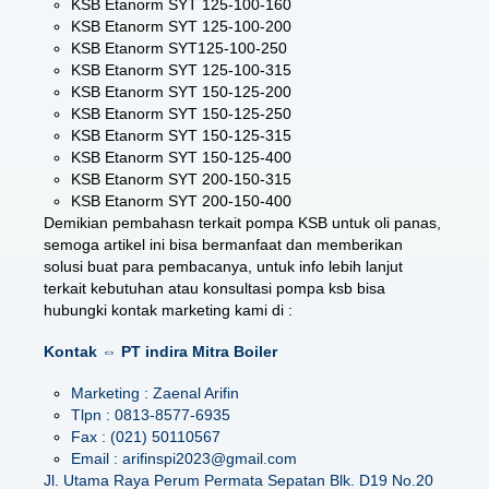
KSB Etanorm SYT 125-100-160
KSB Etanorm SYT 125-100-200
KSB Etanorm SYT125-100-250
KSB Etanorm SYT 125-100-315
KSB Etanorm SYT 150-125-200
KSB Etanorm SYT 150-125-250
KSB Etanorm SYT 150-125-315
KSB Etanorm SYT 150-125-400
KSB Etanorm SYT 200-150-315
KSB Etanorm SYT 200-150-400
Demikian pembahasn terkait pompa KSB untuk oli panas,
semoga artikel ini bisa bermanfaat dan memberikan
solusi buat para pembacanya, untuk info lebih lanjut
terkait kebutuhan atau konsultasi pompa ksb bisa
hubungki kontak marketing kami di :
Kontak ⇔ PT indira Mitra Boiler
Marketing : Zaenal Arifin
Tlpn : 0813-8577-6935
Fax : (021) 50110567
Email : arifinspi2023@gmail.com
Jl. Utama Raya Perum Permata Sepatan Blk. D19 No.20