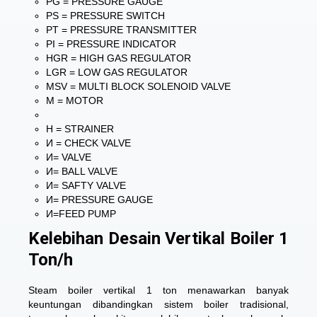
PG = PRESSURE GAUGE
PS = PRESSURE SWITCH
PT = PRESSURE TRANSMITTER
PI = PRESSURE INDICATOR
HGR = HIGH GAS REGULATOR
LGR = LOW GAS REGULATOR
MSV = MULTI BLOCK SOLENOID VALVE
M = MOTOR
H = STRAINER
И = CHECK VALVE
И= VALVE
И= BALL VALVE
И= SAFTY VALVE
И= PRESSURE GAUGE
И=FEED PUMP
Kelebihan Desain Vertikal Boiler 1
Ton/h
Steam boiler vertikal 1 ton menawarkan banyak
keuntungan dibandingkan sistem boiler tradisional,