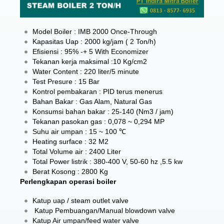
Model Boiler : IMB 2000 Once-Through
Kapasitas Uap : 2000 kg/jam ( 2 Ton/h)
Efisiensi : 95% -+ 5 With Economizer
Tekanan kerja maksimal :10 Kg/cm2
Water Content : 220 liter/5 minute
Test Presure : 15 Bar
Kontrol pembakaran : PID terus menerus
Bahan Bakar : Gas Alam, Natural Gas
Konsumsi bahan bakar : 25-140 (Nm3 / jam)
Tekanan pasokan gas : 0,078 ~ 0,294 MP
Suhu air umpan : 15 ~ 100 ℃
Heating surface : 32 M2
Total Volume air : 2400 Liter
Total Power listrik : 380-400 V, 50-60 hz ,5.5 kw
Berat Kosong : 2800 Kg
Perlengkapan operasi boiler
Katup uap / steam outlet valve
Katup Pembuangan/Manual blowdown valve
Katup Air umpan/feed water valve