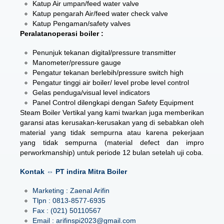
Katup Air umpan/feed water valve
Katup pengarah Air/feed water check valve
Katup Pengaman/safety valves
Peralatanoperasi boiler :
Penunjuk tekanan digital/pressure transmitter
Manometer/pressure gauge
Pengatur tekanan berlebih/pressure switch high
Pengatur tinggi air boiler/ level probe level control
Gelas penduga/visual level indicators
Panel Control dilengkapi dengan Safety Equipment
Steam Boiler Vertikal
yang kami twarkan juga memberikan
garansi atas kerusakan-kerusakan yang di sebabkan oleh
material yang tidak sempurna atau karena pekerjaan
yang tidak sempurna (material defect dan impro
perworkmanship) untuk periode 12 bulan setelah uji coba.
Kontak ⇔ PT indira Mitra Boiler
Marketing : Zaenal Arifin
Tlpn : 0813-8577-6935
Fax : (021) 50110567
Email : arifinspi2023@gmail.com