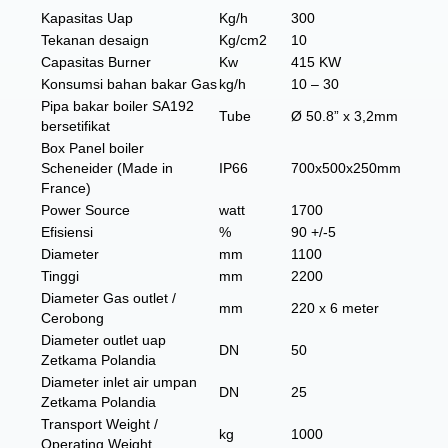
Kapasitas Uap
Kg/h
300
Tekanan desaign
Kg/cm2
10
Capasitas Burner
Kw
415 KW
Konsumsi bahan bakar Gas
kg/h
10 – 30
Pipa bakar boiler SA192
Tube
Ø 50.8” x 3,2mm
bersetifikat
Box Panel boiler
Scheneider (Made in
IP66
700x500x250mm
France)
Power Source
watt
1700
Efisiensi
%
90 +/-5
Diameter
mm
1100
Tinggi
mm
2200
Diameter Gas outlet /
mm
220 x 6 meter
Cerobong
Diameter outlet uap
DN
50
Zetkama Polandia
Diameter inlet air umpan
DN
25
Zetkama Polandia
Transport Weight /
kg
1000
Operating Weight