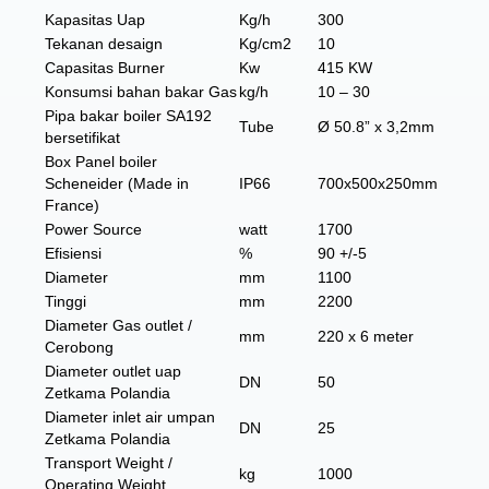
Kapasitas Uap
Kg/h
300
Tekanan desaign
Kg/cm2
10
Capasitas Burner
Kw
415 KW
Konsumsi bahan bakar Gas
kg/h
10 – 30
Pipa bakar boiler SA192
Tube
Ø 50.8” x 3,2mm
bersetifikat
Box Panel boiler
Scheneider (Made in
IP66
700x500x250mm
France)
Power Source
watt
1700
Efisiensi
%
90 +/-5
Diameter
mm
1100
Tinggi
mm
2200
Diameter Gas outlet /
mm
220 x 6 meter
Cerobong
Diameter outlet uap
DN
50
Zetkama Polandia
Diameter inlet air umpan
DN
25
Zetkama Polandia
Transport Weight /
kg
1000
Operating Weight