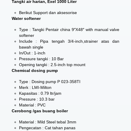
Tangki air harian, Exel 1000 Liter
Berikut Support dan aksesorise
Water softener
Type : Tangki Pentair china 9″X48″ with manual valve
softener
Include : Pipa tengah 3/4-inch,strainer atas dan
bawah single
In/Out : 1-inch
Pressure tangki : 10 Bar
Opening tangki : 2.5-inch top mount
Chemical dosing pump
Type : Dosing pump P 023-358TI
Merk : LMI-Milton
Kapasitas : 0.79 ltr/jam
Pressure : 10.3 bar
Material : PVC
Cerobong /gas buang boiler
Material : Mild Steel tebal 3mm
Pengecatan : Cat tahan panas