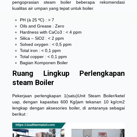
pengoprasian steam boiler beberapa rekomendasi
kualitas air umpan yang tepat untuk boiler.
PH (à 25 ºC) : > 7
Oils and Grease : Zero
Hardness with CaCo3 : < 4 ppm
Silica – SiO2 : < 2 ppm
Solved oxygen : < 0,5 ppm
Total iron : < 0,1 ppm
Total copper : < 0,1 ppm
Bagian Komponen Boiler
Ruang Lingkup Perlengkapan
steam Boiler
Pekerjaan perlengkapan 1(satu)Unit Steam Boiler/ketel
uap, dengan kapasitas 600 Kg/jam tekanan 10 kg/cm2
lengkap dengan aksesories boiler, di antaranya sebagai
berikut :