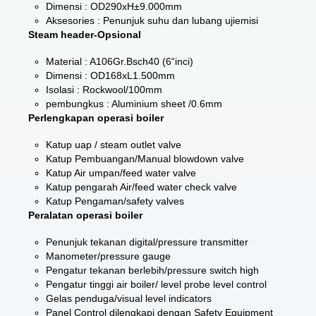
Dimensi : OD290xH±9.000mm
Aksesories : Penunjuk suhu dan lubang ujiemisi
Steam header-Opsional
Material : A106Gr.Bsch40 (6“inci)
Dimensi : OD168xL1.500mm
Isolasi : Rockwool/100mm
pembungkus : Aluminium sheet /0.6mm
Perlengkapan operasi boiler
Katup uap / steam outlet valve
Katup Pembuangan/Manual blowdown valve
Katup Air umpan/feed water valve
Katup pengarah Air/feed water check valve
Katup Pengaman/safety valves
Peralatan operasi boiler
Penunjuk tekanan digital/pressure transmitter
Manometer/pressure gauge
Pengatur tekanan berlebih/pressure switch high
Pengatur tinggi air boiler/ level probe level control
Gelas penduga/visual level indicators
Panel Control dilengkapi dengan Safety Equipment