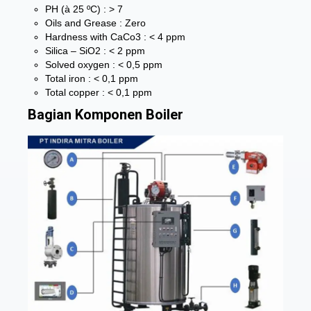
PH (à 25 ºC) : > 7
Oils and Grease : Zero
Hardness with CaCo3 : < 4 ppm
Silica – SiO2 : < 2 ppm
Solved oxygen : < 0,5 ppm
Total iron : < 0,1 ppm
Total copper : < 0,1 ppm
Bagian Komponen Boiler