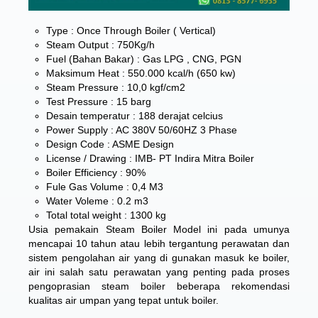
Type : Once Through Boiler ( Vertical)
Steam Output : 750Kg/h
Fuel (Bahan Bakar) : Gas LPG , CNG, PGN
Maksimum Heat : 550.000 kcal/h (650 kw)
Steam Pressure : 10,0 kgf/cm2
Test Pressure : 15 barg
Desain temperatur : 188 derajat celcius
Power Supply : AC 380V 50/60HZ 3 Phase
Design Code : ASME Design
License / Drawing : IMB- PT Indira Mitra Boiler
Boiler Efficiency : 90%
Fule Gas Volume : 0,4 M3
Water Voleme : 0.2 m3
Total total weight : 1300 kg
Usia pemakain Steam Boiler Model ini pada umunya
mencapai 10 tahun atau lebih tergantung perawatan dan
sistem pengolahan air yang di gunakan masuk ke boiler,
air ini salah satu perawatan yang penting pada proses
pengoprasian steam boiler beberapa rekomendasi
kualitas air umpan yang tepat untuk boiler.