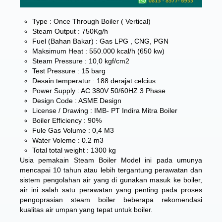
Type : Once Through Boiler ( Vertical)
Steam Output : 750Kg/h
Fuel (Bahan Bakar) : Gas LPG , CNG, PGN
Maksimum Heat : 550.000 kcal/h (650 kw)
Steam Pressure : 10,0 kgf/cm2
Test Pressure : 15 barg
Desain temperatur : 188 derajat celcius
Power Supply : AC 380V 50/60HZ 3 Phase
Design Code : ASME Design
License / Drawing : IMB- PT Indira Mitra Boiler
Boiler Efficiency : 90%
Fule Gas Volume : 0,4 M3
Water Voleme : 0.2 m3
Total total weight : 1300 kg
Usia pemakain Steam Boiler Model ini pada umunya
mencapai 10 tahun atau lebih tergantung perawatan dan
sistem pengolahan air yang di gunakan masuk ke boiler,
air ini salah satu perawatan yang penting pada proses
pengoprasian steam boiler beberapa rekomendasi
kualitas air umpan yang tepat untuk boiler.