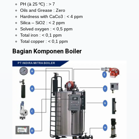
PH (à 25 ºC) : > 7
Oils and Grease : Zero
Hardness with CaCo3 : < 4 ppm
Silica – SiO2 : < 2 ppm
Solved oxygen : < 0,5 ppm
Total iron : < 0,1 ppm
Total copper : < 0,1 ppm
Bagian Komponen Boiler