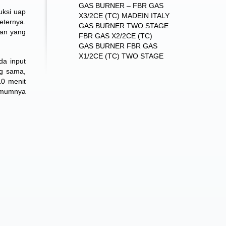
GAS BURNER – FBR GAS
uksi uap
X3/2CE (TC) MADEIN ITALY
meternya.
GAS BURNER TWO STAGE
gan yang
FBR GAS X2/2CE (TC)
GAS BURNER FBR GAS
X1/2CE (TC) TWO STAGE
da input
ng sama,
10 menit
 umumnya