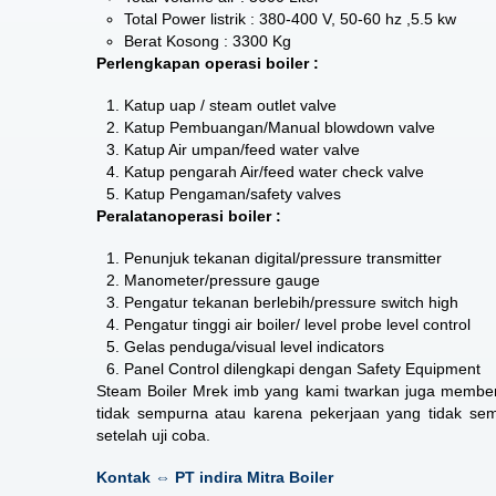
Total Power listrik : 380-400 V, 50-60 hz ,5.5 kw
Berat Kosong : 3300 Kg
Perlengkapan operasi boiler :
Katup uap / steam outlet valve
Katup Pembuangan/Manual blowdown valve
Katup Air umpan/feed water valve
Katup pengarah Air/feed water check valve
Katup Pengaman/safety valves
Peralatanoperasi boiler :
Penunjuk tekanan digital/pressure transmitter
Manometer/pressure gauge
Pengatur tekanan berlebih/pressure switch high
Pengatur tinggi air boiler/ level probe level control
Gelas penduga/visual level indicators
Panel Control dilengkapi dengan Safety Equipment
Steam Boiler Mrek imb
yang kami twarkan juga memberi
tidak sempurna atau karena pekerjaan yang tidak sem
setelah uji coba.
Kontak ⇔ PT indira Mitra Boiler